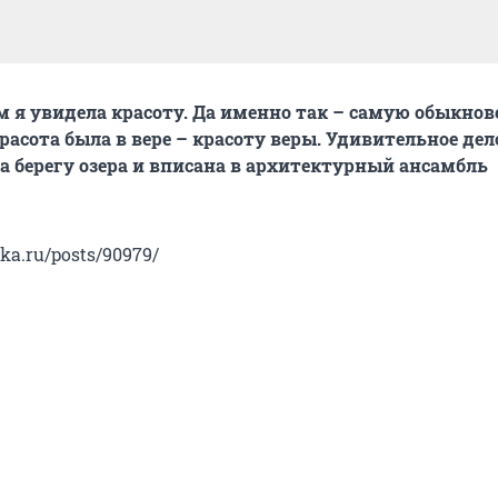
м я увидела красоту. Да именно так – самую обыкно
красота была в вере – красоту веры. Удивительное дело
на берегу озера и вписана в архитектурный ансамбль
nka.ru/posts/90979/