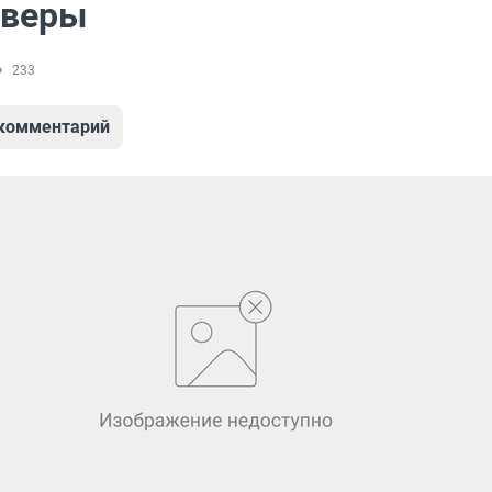
 веры
233
 комментарий