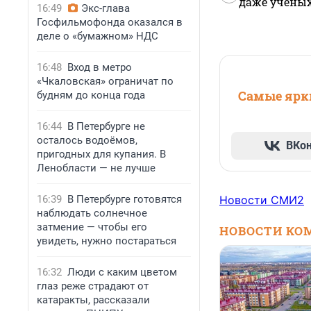
даже учены
16:49
Экс-глава
Госфильмофонда оказался в
деле о «бумажном» НДС
16:48
Вход в метро
«Чкаловская» ограничат по
Самые ярки
будням до конца года
16:44
В Петербурге не
осталось водоёмов,
ВКо
пригодных для купания. В
Ленобласти — не лучше
16:39
В Петербурге готовятся
Новости СМИ2
наблюдать солнечное
затмение — чтобы его
НОВОСТИ КО
увидеть, нужно постараться
16:32
Люди с каким цветом
глаз реже страдают от
катаракты, рассказали