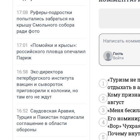
17:08
Руферы-подростки
попытались забраться на
крышу Смольного собора
ради фото
17:01
«Помойки и крысы»:
российского пловца опечалил
Гость
Париж
Войти
16:58
Экс-директора
петербургского института
«Туризм не 
1
вакцин и сывороток
отдыхать в а
приговорили к колонии, но
Кому призна
там его не ждут
2
август
3
«Меня бесил
16:52
Саудовская Аравия,
Турция и Пакистан подписали
Его номинир
4
соглашение в области
«Вор» Чухра
обороны
Почему внут
5