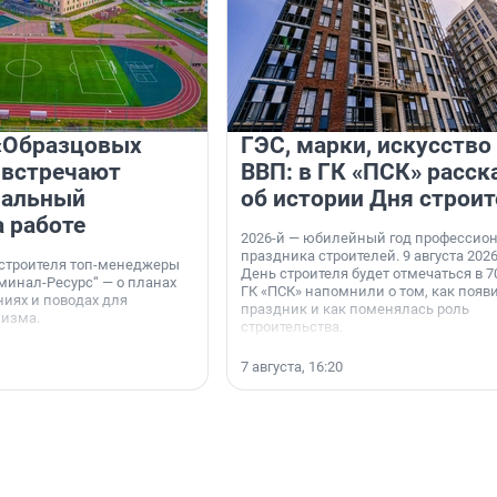
«Образцовых
ГЭС, марки, искусство
 встречают
ВВП: в ГК «ПСК» расск
нальный
об истории Дня строит
а работе
2026-й — юбилейный год профессио
праздника строителей. 9 августа 2026
 строителя топ-менеджеры
День строителя будет отмечаться в 70
минал-Ресурс“ — о планах
ГК «ПСК» напомнили о том, как появ
иях и поводах для
праздник и как поменялась роль
мизма.
строительства.
7 августа, 16:20