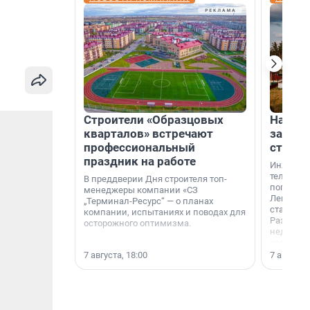
Строители «Образцовых
На вод
кварталов» встречают
зарабо
профессиональный
станци
праздник на работе
Инженер
телеком-
В преддверии Дня строителя топ-
популярн
менеджеры компании «СЗ
Ленингра
„Терминал-Ресурс“ — о планах
станции 
компании, испытаниях и поводах для
Раздолин
осторожного оптимизма.
недалеко
водопада
7 августа, 18:00
7 августа,