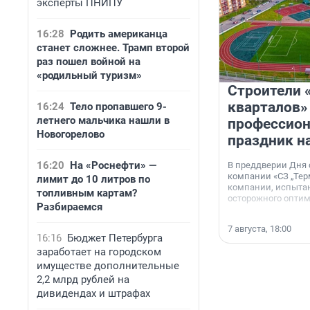
эксперты ПНИПУ
16:28
Родить американца
станет сложнее. Трамп второй
раз пошел войной на
«родильный туризм»
Строители 
кварталов»
16:24
Тело пропавшего 9-
летнего мальчика нашли в
профессио
Новогорелово
праздник н
16:20
На «Роснефти» —
В преддверии Дня
компании «СЗ „Тер
лимит до 10 литров по
компании, испытан
топливным картам?
осторожного опти
Разбираемся
7 августа, 18:00
16:16
Бюджет Петербурга
заработает на городском
имуществе дополнительные
2,2 млрд рублей на
дивидендах и штрафах