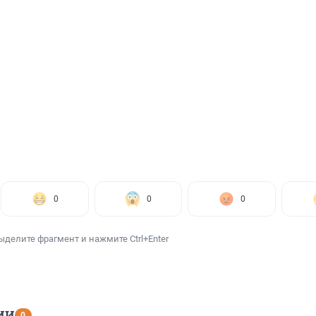
0
0
0
ыделите фрагмент и нажмите Ctrl+Enter
ИИ
0