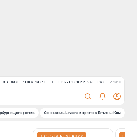
ЗСД ФОНТАНКА ФЕСТ
ПЕТЕРБУРГСКИЙ ЗАВТРАК
АФИША PLUS
рбург ищет креатив
Основатель Levrana и критика Татьяны Ким
Зач
НОВОСТИ КОМПАНИЙ
НОВОС