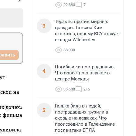
92 880
7
Теракты против мирных
3
граждан. Татьяна Ким
ответила, почему ВСУ атакует
склады Wildberries
88 000
равить
Погибшие и пострадавшие.
4
Что известно о взрыве в
ут
центре Москвы
85 688
216
оскоп на
Галька била в людей,
ых дочек»
5
пострадавших грузили в
го фильма
скорые на лежаках. Что
происходило в Геленджике
 удивила
после атаки БПЛА