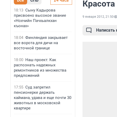
Все
СПБ
24 часа
Красота
18:13
Сыну Кадырова
присвоено высокое звание
9 января 2012, 21:50
«Нохчийн Пачхьалкхан
къонах»
Написать
18:04
Финляндия закрывает
все ворота для дичи на
восточной границе
18:00
Наш проект: Как
распознать надежных
ремонтников из множества
предложений
17:55
Суд запретил
пенсионерке держать
каймана, удава и еще почти 30
животных в московской
квартире