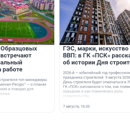
«Образцовых
ГЭС, марки, искусство
 встречают
ВВП: в ГК «ПСК» расск
нальный
об истории Дня строит
а работе
2026-й — юбилейный год профессио
праздника строителей. 9 августа 2026
 строителя топ-менеджеры
День строителя будет отмечаться в 70
минал-Ресурс“ — о планах
ГК «ПСК» напомнили о том, как появ
иях и поводах для
праздник и как поменялась роль
мизма.
строительства.
7 августа, 16:20