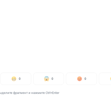
0
0
0
ыделите фрагмент и нажмите Ctrl+Enter