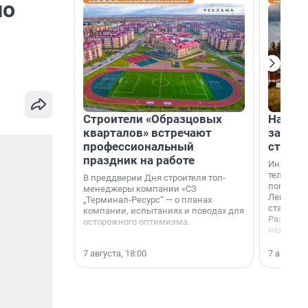
по
Строители «Образцовых
На вод
кварталов» встречают
зарабо
профессиональный
станци
праздник на работе
Инженер
телеком-
В преддверии Дня строителя топ-
популярн
менеджеры компании «СЗ
Ленингра
„Терминал-Ресурс“ — о планах
станции 
компании, испытаниях и поводах для
Раздолин
осторожного оптимизма.
недалеко
водопада
7 августа, 18:00
7 августа,