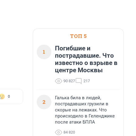
ТОП 5
Погибшие и
1
пострадавшие. Что
известно о взрыве в
центре Москвы
90 827
217
0
Галька била в людей,
2
пострадавших грузили в
скорые на лежаках. Что
происходило в Геленджике
после атаки БПЛА
84 820