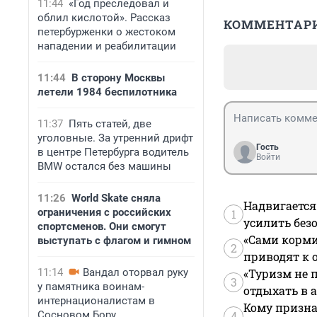
11:44
«Год преследовал и
облил кислотой». Рассказ
КОММЕНТАР
петербурженки о жестоком
нападении и реабилитации
11:44
В сторону Москвы
летели 1984 беспилотника
11:37
Пять статей, две
уголовные. За утренний дрифт
Гость
в центре Петербурга водитель
Войти
BMW остался без машины
11:26
World Skate сняла
Надвигается
ограничения с российских
1
усилить без
спортсменов. Они смогут
«Сами корми
выступать с флагом и гимном
2
приводят к 
11:14
Вандал оторвал руку
«Туризм не 
3
у памятника воинам-
отдыхать в а
интернационалистам в
Кому призна
Сосновом Бору
4