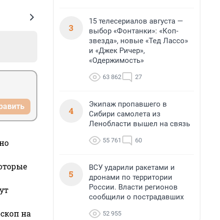
15 телесериалов августа —
3
выбор «Фонтанки»: «Коп-
звезда», новые «Тед Лассо»
и «Джек Ричер»,
«Одержимость»
63 862
27
Экипаж пропавшего в
равить
4
Сибири самолета из
Ленобласти вышел на связь
55 761
60
но
которые
ВСУ ударили ракетами и
5
дронами по территории
России. Власти регионов
ут
сообщили о пострадавших
оскоп на
52 955