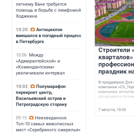
летнему Ване требуется
помощь в борьбе с лимфомой
Ходжкина
10:20
Антициклон
вмешался в погодный процесс
в Петербурге
Строители 
10:06
Между
кварталов»
«Адмиралтейской» и
профессио
«Комендантским»
праздник н
увеличивали интервал
В преддверии Дня
10:02
Полумарафон
компании «СЗ „Тер
компании, испытан
перекроет центр,
осторожного опти
Васильевский остров и
Петроградскую сторону
7 августа, 18:00
09:15
Неизведанное.
Топ-10 самых живописных
мест «Серебряного ожерелья»