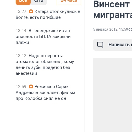
Все
СПБ
24 часа
Винсент 
13:27
Катера столкнулись в
мигрант
Волге, есть погибшие
5 января 2012, 15:59
13:14
В Геленджике из-за
опасности БПЛА закрыли
пляжи
Написать
13:12
Надо потерпеть:
стоматолог объяснил, кому
лечить зубы придется без
анестезии
12:59
Режиссер Сарик
Андреасян заявляет: фильм
про Колобка снял не он