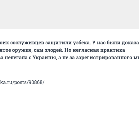
оих сослуживцев защитили узбека. У нас были доказ
ятое оружие, сам злодей. Но негласная практика
за нелегала с Украины, а не за зарегистрированного 
nka.ru/posts/90868/