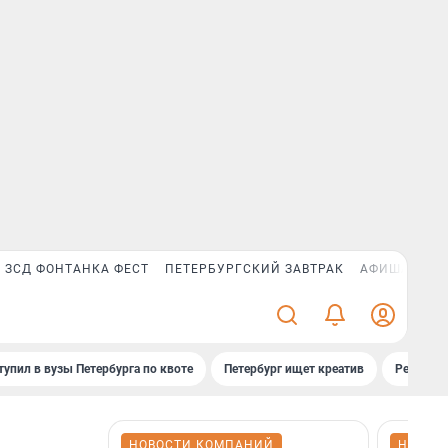
ЗСД ФОНТАНКА ФЕСТ
ПЕТЕРБУРГСКИЙ ЗАВТРАК
АФИША PLUS
тупил в вузы Петербурга по квоте
Петербург ищет креатив
Рейтинги
НОВОСТИ КОМПАНИЙ
НОВОС