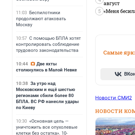
август
5
«Меня бесил
11:03
Беспилотники
продолжают атаковать
Москву
10:57
С помощью БПЛА хотят
контролировать соблюдение
трудового законодательства
Самые ярки
10:44
Две яхты
столкнулись в Малой Невке
ВКо
10:38
За утро над
Московским и ещё шестью
регионами сбили более 80
Новости СМИ2
БПЛА. ВС РФ нанесли удары
по Киеву
НОВОСТИ КО
10:30
«Основная цель —
уничтожить все опухолевые
клетки без остатка». 10-