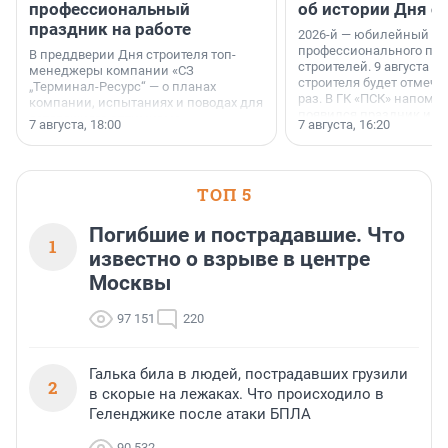
профессиональный
об истории Дня с
праздник на работе
2026-й — юбилейный го
профессионального пр
В преддверии Дня строителя топ-
строителей. 9 августа 2
менеджеры компании «СЗ
строителя будет отмечат
„Терминал-Ресурс“ — о планах
раз. В ГК «ПСК» напомни
компании, испытаниях и поводах для
появился праздник и к
осторожного оптимизма.
7 августа, 18:00
7 августа, 16:20
поменялась роль строит
ТОП 5
Погибшие и пострадавшие. Что
1
известно о взрыве в центре
Москвы
97 151
220
Галька била в людей, пострадавших грузили
2
в скорые на лежаках. Что происходило в
Геленджике после атаки БПЛА
90 532