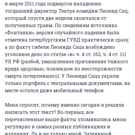
в марте 2011 года подвергся нападению
тогдашний директор Театра комедии Леонид Сац,
который спустя две недели скончался от
полученных травм. По сведениям источника
«Фонтанки», версия случайного падения была
отметена петербургским ГУВД практически сразу,
а по факту гибели Леонида Саца возбуждено
уголовное дело по статье «в» ч. 4 ст. 162, ч. 4 ст. 111
УК РФ (разбой, умышленное причинение тяжкого
вреда здоровью, повлекшее по неосторожности
смерть потерпевшего). У Леонида Саца украли
только портфель с театральными документами, на
месте остался даже мобильный телефон.
Меня спросят, почему именно сегодня я решила
написать этот текст? Во-первых, все
перечисленные выше факты упоминались мною
регулярно в самых разных публикациях и
изданиях. Да и не только мной. Затеянный