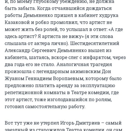
и, по моему глубокому убеждению, не должна
быть забыта. Когда отчаявшийся дождаться
работы Демьяненко пришел в кабинет худрука
Казаковой и робко промолвил, что артист не
может жить без ролей, то услышал в ответ: «А где
здесь артист? Я артиста не вижу» (я эти слова
слышала от актера лично). Шестидесятилетний
Александр Сергеевич Демьяненко вышел из
кабинета, шатаясь, вскоре слег с инфарктом, через
два года его не стало. Аналогичная трагедия
произошла с легендарным акимовским Дон
Жуаном Геннадием Воропаевым, которому было
предложено платить аренду за эксплуатацию
репетиционной комнаты в Театре комедии, где
этот артист, тоже изголодавшийся по ролям,
готовил самостоятельную работу.
Вот тут уже не утерпел Игорь Дмитриев – самый
звездный из старожилов Театра комедии, он сам