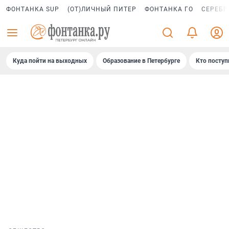
ФОНТАНКА SUP
(ОТ)ЛИЧНЫЙ ПИТЕР
ФОНТАНКА ГО
СЕРЕБР
Куда пойти на выходных
Образование в Петербурге
Кто поступ