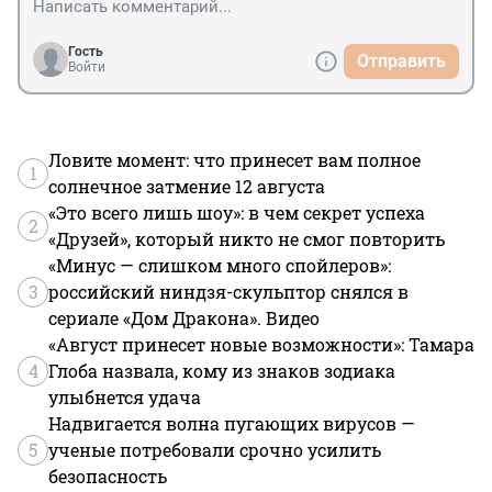
Гость
Отправить
Войти
Ловите момент: что принесет вам полное
1
солнечное затмение 12 августа
«Это всего лишь шоу»: в чем секрет успеха
2
«Друзей», который никто не смог повторить
«Минус — слишком много спойлеров»:
3
российский ниндзя-скульптор снялся в
сериале «Дом Дракона». Видео
«Август принесет новые возможности»: Тамара
4
Глоба назвала, кому из знаков зодиака
улыбнется удача
Надвигается волна пугающих вирусов —
5
ученые потребовали срочно усилить
безопасность