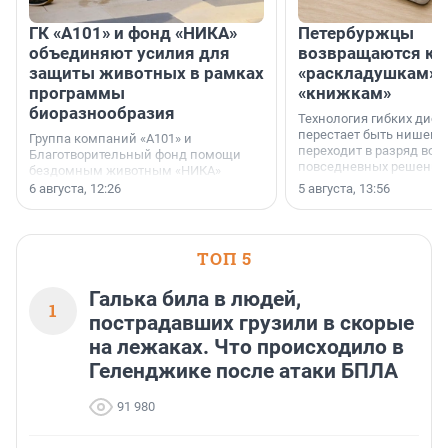
ГК «А101» и фонд «НИКА»
Петербуржцы
объединяют усилия для
возвращаются к
защиты животных в рамках
«раскладушкам» 
программы
«книжкам»
биоразнообразия
Технология гибких дисп
перестает быть нишевы
Группа компаний «А101» и
переходит в разряд вос
Благотворительный фонд помощи
повседневных решений
бездомным животным «НИКА»
заключили соглашение о
6 августа, 12:26
5 августа, 13:56
стратегическом сотрудничестве.
ТОП 5
Галька била в людей,
1
пострадавших грузили в скорые
на лежаках. Что происходило в
Геленджике после атаки БПЛА
91 980