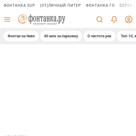
ФОНТАНКА SUP
(ОТ)ЛИЧНЫЙ ПИТЕР
ФОНТАНКА ГО
СЕРЕБР
Фонтан на Неве
40 млн за парковку
О чистоте рек
Топ-10, 