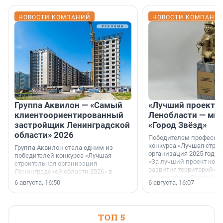
НОВОСТИ КОМПАНИЙ
НОВОСТИ КОМПАНИ
Группа Аквилон — «Самый
«Лучший проект К
клиентоориентированный
Ленобласти — ми
застройщик Ленинградской
«Город Звёзд»
области» 2026
Победителем професси
конкурса «Лучшая стро
Группа Аквилон стала одним из
организация 2025 года»
победителей конкурса «Лучшая
«За лучший проект ком
строительная организация
развития территорий» с
Ленинградской области 2026» в
микрорайон «Город Звёз
номинации «Самый
6 августа, 16:50
6 августа, 16:07
клиентоориентированный
застройщик Ленинградской
области».
ТОП 5