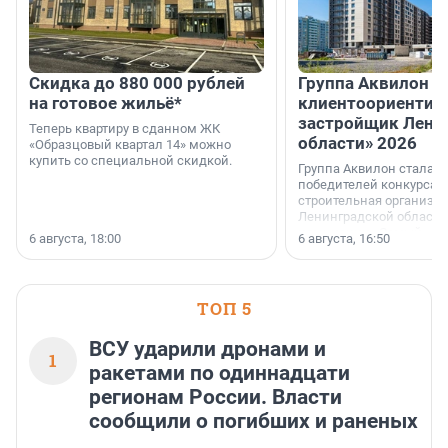
Скидка до 880 000 рублей
Группа Аквилон 
на готовое жильё*
клиентоориентир
застройщик Лени
Теперь квартиру в сданном ЖК
области» 2026
«Образцовый квартал 14» можно
купить со специальной скидкой.
Группа Аквилон стала 
победителей конкурса 
строительная организа
Ленинградской области 
номинации «Самый
6 августа, 18:00
6 августа, 16:50
клиентоориентированн
застройщик Ленинград
области».
ТОП 5
ВСУ ударили дронами и
1
ракетами по одиннадцати
регионам России. Власти
сообщили о погибших и раненых