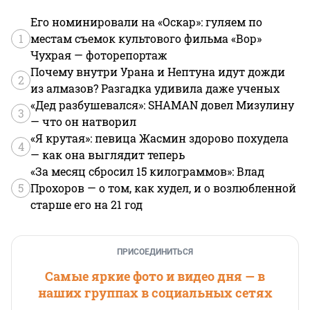
Его номинировали на «Оскар»: гуляем по
1
местам съемок культового фильма «Вор»
Чухрая — фоторепортаж
Почему внутри Урана и Нептуна идут дожди
2
из алмазов? Разгадка удивила даже ученых
«Дед разбушевался»: SHAMAN довел Мизулину
3
— что он натворил
«Я крутая»: певица Жасмин здорово похудела
4
— как она выглядит теперь
«За месяц сбросил 15 килограммов»: Влад
5
Прохоров — о том, как худел, и о возлюбленной
старше его на 21 год
ПРИСОЕДИНИТЬСЯ
Самые яркие фото и видео дня — в
наших группах в социальных сетях