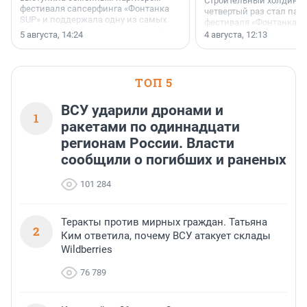
Строительный холдинг 
фестиваля сапсерфинга «Фонтанка
четвертый раз стал пар
SUP» и поддержала одну из самых
фестиваля «Фонтанка S
ярких и романтичных номинаций —
раз компания стремится
5 августа, 14:24
4 августа, 12:13
«SUP-свадьба».
привезти корпоративну
и подарить настоящий 
посетителям фестиваля
необычной фотозоне.
ТОП 5
ВСУ ударили дронами и
1
ракетами по одиннадцати
регионам России. Власти
сообщили о погибших и раненых
101 284
Теракты против мирных граждан. Татьяна
2
Ким ответила, почему ВСУ атакует склады
Wildberries
76 789