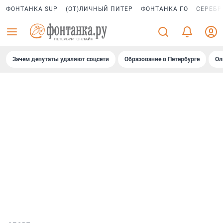
ФОНТАНКА SUP
(ОТ)ЛИЧНЫЙ ПИТЕР
ФОНТАНКА ГО
СЕРЕБР
Зачем депутаты удаляют соцсети
Образование в Петербурге
Ол