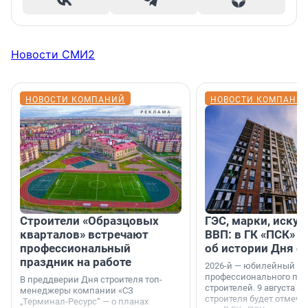
Новости СМИ2
НОВОСТИ КОМПАНИЙ
НОВОСТИ КОМПАНИ
Строители «Образцовых
ГЭС, марки, искус
кварталов» встречают
ВВП: в ГК «ПСК» р
профессиональный
об истории Дня с
праздник на работе
2026-й — юбилейный го
профессионального пр
В преддверии Дня строителя топ-
строителей. 9 августа 2
менеджеры компании «СЗ
строителя будет отмечат
„Терминал-Ресурс“ — о планах