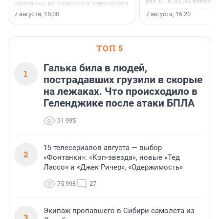
раз. В ГК «ПСК» напомни
компании, испытаниях и поводах для
появился праздник и к
осторожного оптимизма.
7 августа, 18:00
7 августа, 16:20
поменялась роль строит
ТОП 5
Галька била в людей,
1
пострадавших грузили в скорые
на лежаках. Что происходило в
Геленджике после атаки БПЛА
91 995
15 телесериалов августа — выбор
2
«Фонтанки»: «Коп-звезда», новые «Тед
Лассо» и «Джек Ричер», «Одержимость»
75 998
27
Экипаж пропавшего в Сибири самолета из
3