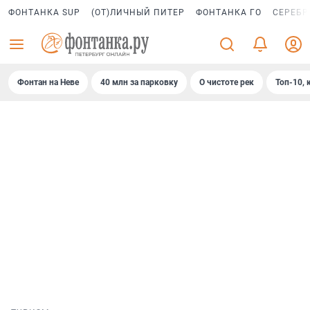
ФОНТАНКА SUP
(ОТ)ЛИЧНЫЙ ПИТЕР
ФОНТАНКА ГО
СЕРЕБР
Фонтан на Неве
40 млн за парковку
О чистоте рек
Топ-10, 