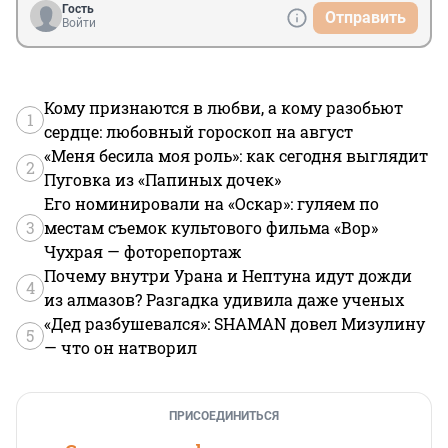
Гость
Отправить
Войти
Кому признаются в любви, а кому разобьют
1
сердце: любовный гороскоп на август
«Меня бесила моя роль»: как сегодня выглядит
2
Пуговка из «Папиных дочек»
Его номинировали на «Оскар»: гуляем по
3
местам съемок культового фильма «Вор»
Чухрая — фоторепортаж
Почему внутри Урана и Нептуна идут дожди
4
из алмазов? Разгадка удивила даже ученых
«Дед разбушевался»: SHAMAN довел Мизулину
5
— что он натворил
ПРИСОЕДИНИТЬСЯ