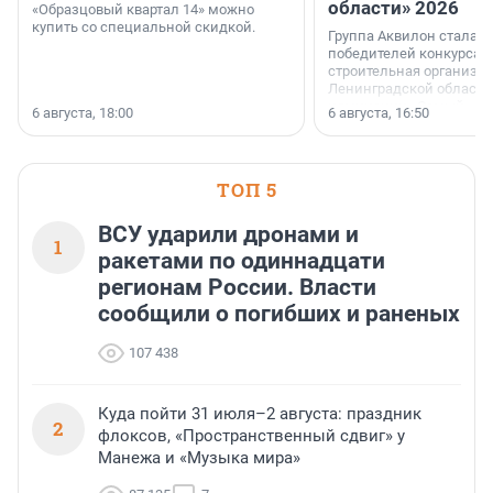
области» 2026
«Образцовый квартал 14» можно
купить со специальной скидкой.
Группа Аквилон стала 
победителей конкурса 
строительная организа
Ленинградской области 
номинации «Самый
6 августа, 18:00
6 августа, 16:50
клиентоориентированн
застройщик Ленинград
области».
ТОП 5
ВСУ ударили дронами и
1
ракетами по одиннадцати
регионам России. Власти
сообщили о погибших и раненых
107 438
Куда пойти 31 июля–2 августа: праздник
2
флоксов, «Пространственный сдвиг» у
Манежа и «Музыка мира»