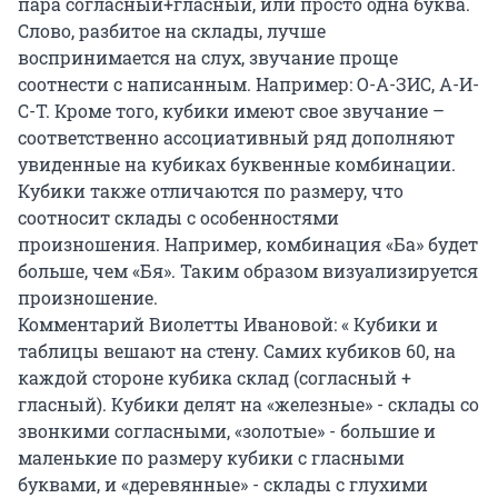
пара согласный+гласный, или просто одна буква.
Слово, разбитое на склады, лучше
воспринимается на слух, звучание проще
соотнести с написанным. Например: О-А-ЗИС, А-И-
С-Т. Кроме того, кубики имеют свое звучание –
соответственно ассоциативный ряд дополняют
увиденные на кубиках буквенные комбинации.
Кубики также отличаются по размеру, что
соотносит склады с особенностями
произношения. Например, комбинация «Ба» будет
больше, чем «Бя». Таким образом визуализируется
произношение.
Комментарий Виолетты Ивановой: « Кубики и
таблицы вешают на стену. Самих кубиков 60, на
каждой стороне кубика склад (согласный +
гласный). Кубики делят на «железные» - склады со
звонкими согласными, «золотые» - большие и
маленькие по размеру кубики с гласными
буквами, и «деревянные» - склады с глухими