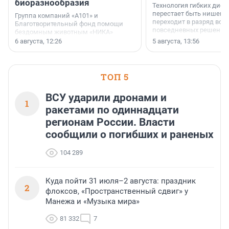
биоразнообразия
Технология гибких дисп
перестает быть нишевы
Группа компаний «А101» и
переходит в разряд вос
Благотворительный фонд помощи
повседневных решений
бездомным животным «НИКА»
заключили соглашение о
6 августа, 12:26
5 августа, 13:56
стратегическом сотрудничестве.
ТОП 5
ВСУ ударили дронами и
1
ракетами по одиннадцати
регионам России. Власти
сообщили о погибших и раненых
104 289
Куда пойти 31 июля–2 августа: праздник
2
флоксов, «Пространственный сдвиг» у
Манежа и «Музыка мира»
81 332
7