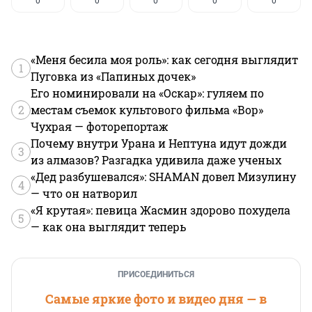
0
0
0
0
0
«Меня бесила моя роль»: как сегодня выглядит
1
Пуговка из «Папиных дочек»
Его номинировали на «Оскар»: гуляем по
2
местам съемок культового фильма «Вор»
Чухрая — фоторепортаж
Почему внутри Урана и Нептуна идут дожди
3
из алмазов? Разгадка удивила даже ученых
«Дед разбушевался»: SHAMAN довел Мизулину
4
— что он натворил
«Я крутая»: певица Жасмин здорово похудела
5
— как она выглядит теперь
ПРИСОЕДИНИТЬСЯ
Самые яркие фото и видео дня — в