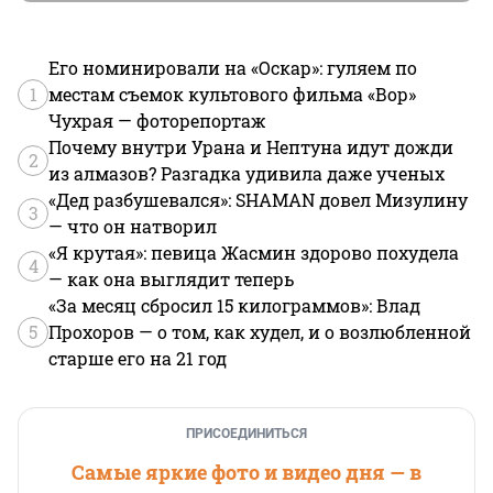
Его номинировали на «Оскар»: гуляем по
1
местам съемок культового фильма «Вор»
Чухрая — фоторепортаж
Почему внутри Урана и Нептуна идут дожди
2
из алмазов? Разгадка удивила даже ученых
«Дед разбушевался»: SHAMAN довел Мизулину
3
— что он натворил
«Я крутая»: певица Жасмин здорово похудела
4
— как она выглядит теперь
«За месяц сбросил 15 килограммов»: Влад
5
Прохоров — о том, как худел, и о возлюбленной
старше его на 21 год
ПРИСОЕДИНИТЬСЯ
Самые яркие фото и видео дня — в