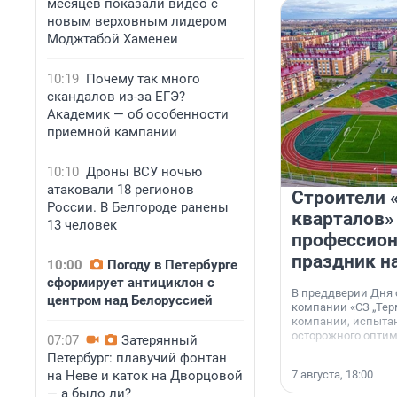
месяцев показали видео с
новым верховным лидером
Моджтабой Хаменеи
10:19
Почему так много
скандалов из-за ЕГЭ?
Академик — об особенности
приемной кампании
10:10
Дроны ВСУ ночью
атаковали 18 регионов
Строители 
России. В Белгороде ранены
кварталов»
13 человек
профессио
праздник н
10:00
Погоду в Петербурге
сформирует антициклон с
В преддверии Дня
центром над Белоруссией
компании «СЗ „Тер
компании, испытан
осторожного опти
07:07
Затерянный
Петербург: плавучий фонтан
на Неве и каток на Дворцовой
7 августа, 18:00
— а было ли?