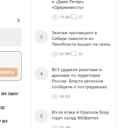
и «Джек Ричер»,
«Одержимость»
75 260
27
Экипаж пропавшего в
3
Сибири самолета из
Ленобласти вышел на связь
60 989
60
ВСУ ударили ракетами и
равить
4
дронами по территории
России. Власти регионов
сообщили о пострадавших
 не смог
58 507
ор
Из-за атаки в Красном Бору
5
горит склад Wildberries
 из
52 796