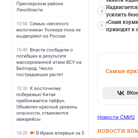
Приозерском районе
Надвигается
Ленобласти
4
усилить без
«Сами корми
10:50
Семью «веселого
5
приводят к 
молочника» Уолкера пока не
выдворяют из России
10:40
Власти сообщили о
погибших в результате
массированной атаки ВСУ на
Белгород. Число
Самые ярки
пострадавших растет
10:30
К восточному
ВКо
побережью Китая
приближается тайфун.
Объявлен красный уровень
опасности, отменяются
Новости СМИ2
авиарейсы
НОВОСТИ КО
10:20
В Иране впервые за 5