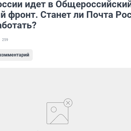
оссии идет в Общероссийски
й фронт. Станет ли Почта Ро
аботать?
259
 комментарий