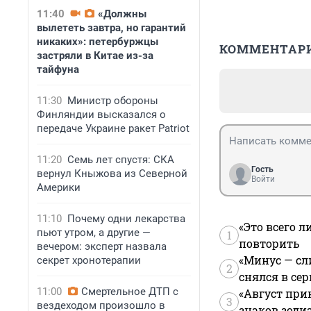
11:40
«Должны
вылететь завтра, но гарантий
никаких»: петербуржцы
КОММЕНТАР
застряли в Китае из-за
тайфуна
11:30
Министр обороны
Финляндии высказался о
передаче Украине ракет Patriot
11:20
Семь лет спустя: СКА
Гость
вернул Кныжова из Северной
Войти
Америки
11:10
Почему одни лекарства
«Это всего л
пьют утром, а другие —
1
повторить
вечером: эксперт назвала
«Минус — сл
секрет хронотерапии
2
снялся в се
11:00
Смертельное ДТП с
«Август при
3
вездеходом произошло в
знаков зоди