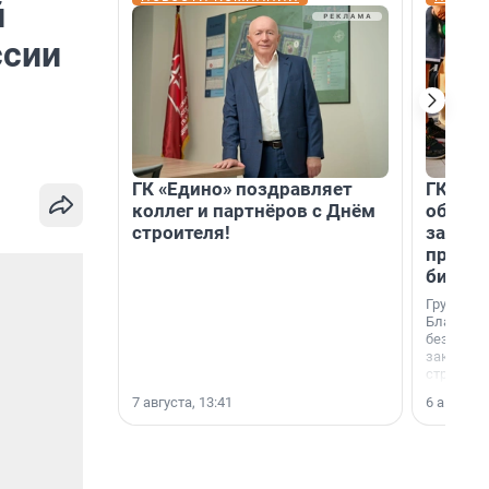
й
ссии
ГК «Едино» поздравляет
ГК «А1
коллег и партнёров с Днём
объеди
строителя!
защит
прогр
биора
Группа к
Благотв
бездомн
заключил
стратеги
7 августа, 13:41
6 августа,