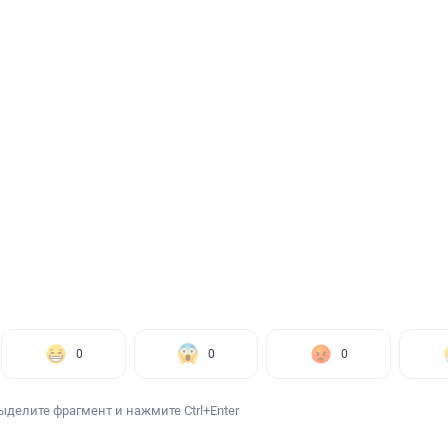
0
0
0
ыделите фрагмент и нажмите Ctrl+Enter