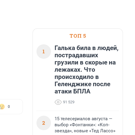
ТОП 5
Галька била в людей,
1
пострадавших
грузили в скорые на
лежаках. Что
происходило в
Геленджике после
атаки БПЛА
91 529
0
15 телесериалов августа —
2
выбор «Фонтанки»: «Коп-
звезда», новые «Тед Лассо»