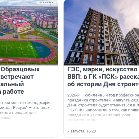
«Образцовых
ГЭС, марки, искусство
 встречают
ВВП: в ГК «ПСК» расск
нальный
об истории Дня строит
а работе
2026-й — юбилейный год профессио
праздника строителей. 9 августа 2026
 строителя топ-менеджеры
День строителя будет отмечаться в 70
минал-Ресурс“ — о планах
ГК «ПСК» напомнили о том, как появ
иях и поводах для
праздник и как поменялась роль
мизма.
строительства.
7 августа, 16:20