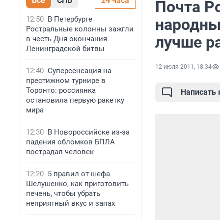
Все
СПБ
24 часа
Почта Р
12:50
В Петербурге
народны
Ростральные колонны зажгли
лучше р
в честь Дня окончания
Ленинградской битвы
12 июля 2011, 18:34
12:40
Суперсенсация на
престижном турнире в
Торонто: россиянка
Написать
остановила первую ракетку
мира
12:30
В Новороссийске из-за
падения обломков БПЛА
пострадал человек
12:20
5 правил от шефа
Шелушенко, как приготовить
печень, чтобы убрать
неприятный вкус и запах