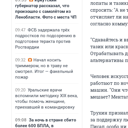
09:55
Иркутский
лопаты и тазики
губернатор рассказал, что
спросить: "А не
произошло с самолётом из
отчисляет ли н
Ленобласти. Фото с места ЧП
согласно комму
09:47
ФСБ задержала трёх
подростков по подозрению в
"Сдавайтесь и в
подготовке теракта против
тазик или крас
Росгвардии
Отрабатывать д
альтернативы п
09:32
Начал косить
триммером, но в траву не
смотрел. Итог — факельный
Человек искусс
пожар
работают по но
машин. "Они чт
09:20
Уральские врачи
вспомнили методику XIX века,
мешает? Ментали
чтобы помочь женщине,
приехавшей в командировку
Трухин признал
за поддержку лю
09:08
За ночь в стране сбито
более 600 БПЛА, в
Писал, особо ни