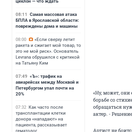
циклон — что ждать
08:11
Самая массовая атака
БПЛА в Ярославской области:
повреждены дома и машины
08:00
«Если сверху летит
ракета и сжигает мой товар, то
это не мой риск». Основатель
Levrana обрушился с критикой
на Татьяну Ким
07:49
«Ъ»: трафик на
авиарейсах между Москвой и
Петербургом упал почти на
«Ну, может, он
20%
борьбе со стихи
обращаться нужн
07:32
Как часто после
трансплантации клетки
актер. - Решени
донора «нападают» на
пациента, рассказывает
Артист не боит
гематолог