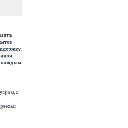
взять
рытое
оддержку,
диной
од каждым
уарам, а
ереехал