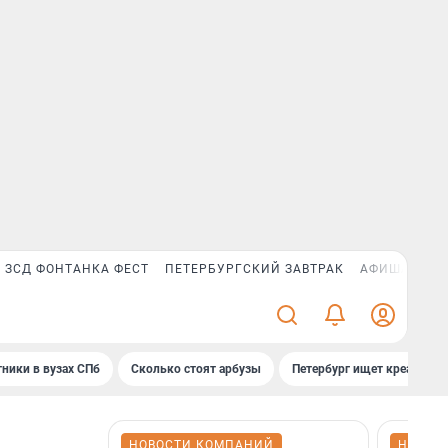
ЗСД ФОНТАНКА ФЕСТ
ПЕТЕРБУРГСКИЙ ЗАВТРАК
АФИША PLUS
ники в вузах СПб
Сколько стоят арбузы
Петербург ищет креатив
НОВОСТИ КОМПАНИЙ
НОВОС