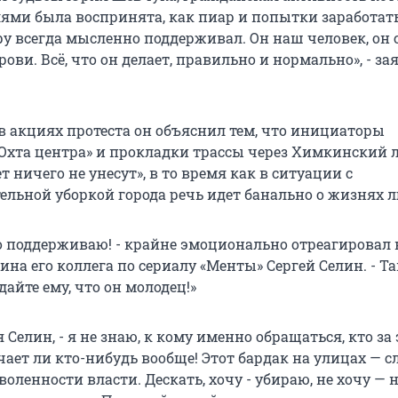
ями была воспринята, как пиар и попытки заработат
у всегда мысленно поддерживал. Он наш человек, он 
ови. Всё, что он делает, правильно и нормально», - за
 в акциях протеста он объяснил тем, что инициаторы
«Охта центра» и прокладки трассы через Химкинский л
ет ничего не унесут», в то время как в ситуации с
ельной уборкой города речь идет банально о жизнях 
го поддерживаю! - крайне эмоционально отреагировал 
на его коллега по сериалу «Менты» Сергей Селин. - Та
айте ему, что он молодец!»
я Селин, - я не знаю, к кому именно обращаться, кто за 
чает ли кто-нибудь вообще! Этот бардак на улицах — с
воленности власти. Дескать, хочу - убираю, не хочу — 