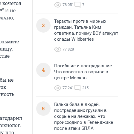
е хочется
78 051
7
!" И не
сячно,
Теракты против мирных
3
граждан. Татьяна Ким
ответила, почему ВСУ атакует
склады Wildberries
возьмите
лицу.
77 828
стве
Погибшие и пострадавшие.
4
Что известно о взрыве в
центре Москвы
бы не
ток
77 241
215
тность
Галька била в людей,
5
пострадавших грузили в
скорые на лежаках. Что
лагодарил
происходило в Геленджике
технолог.
после атаки БПЛА
у, что