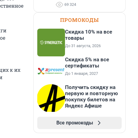
69 324
ественное
ПРОМОКОДЫ
иги
Скидка 10% на все
ое
товары
До 31 августа, 2026
Скидка 5% на все
сертификаты
щих к их
До 1 января, 2027
и
Получить скидку на
первую и повторную
покупку билетов на
Яндекс Афише
Все промокоды