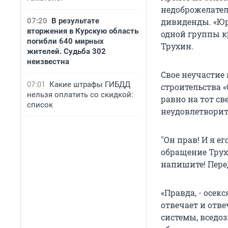
недоброжелател
07:20
В результате
дивиденды. «Юр
вторжения в Курскую область
одной группы кр
погибли 640 мирных
Трухин.
жителей. Судьба 302
неизвестна
Свое неучастие
07:01
Какие штрафы ГИБДД
строительства 
нельзя оплатить со скидкой:
равно на тот св
список
неудовлетворит
"Он прав! И я е
обращение Трухи
напишите! Перед
«Правда, - осекс
отвечает и отве
системы, вседоз