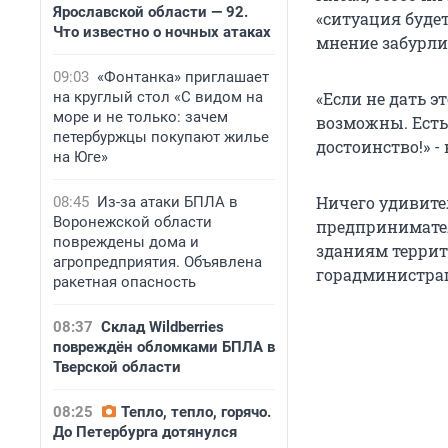
Ярославской области — 92.
«ситуация буде
Что известно о ночных атаках
мнение забурли
09:03
«Фонтанка» приглашает
на круглый стол «С видом на
«Если не дать э
море и не только: зачем
возможны. Есть 
петербуржцы покупают жилье
достоинство!» -
на Юге»
Ничего удивите
08:45
Из-за атаки БПЛА в
Воронежской области
предпринимател
повреждены дома и
зданиям террит
агропредприятия. Объявлена
горадминистраци
ракетная опасность
08:37
Склад Wildberries
повреждён обломками БПЛА в
Тверской области
08:25
Тепло, тепло, горячо.
До Петербурга дотянулся