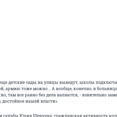
и еще детские сады на улицы выведут, школы подключ
ей, армию тоже можно... А вообще, конечно, в больниц
о, там все равно без дела валяются, - язвительно зам
е, достойное нашей власти».
ся судьбы Юрия Шевчука, гражданская активность кот