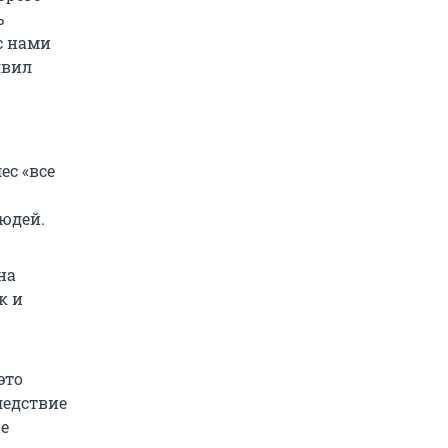
ь
с нами
явил
ес «все
людей.
на
к и
это
ледствие
не