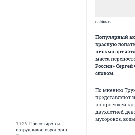
ruskino.ru
Популярный ак
красную лопатк
письмо артиста
масса перепосто
России» Сергей
словом.
По мнению Трух
представляют из
по проезжей час
двухлетней дево
мусоровоз, возм
10:36
Пассажиров и
сотрудников аэропорта