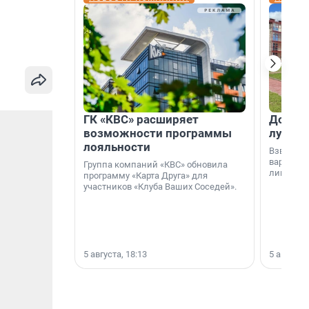
ГК «КВС» расширяет
Дом ил
возможности программы
лучше 
лояльности
Взвешива
варианто
Группа компаний «КВС» обновила
лишнего 
программу «Карта Друга» для
участников «Клуба Ваших Соседей».
5 августа, 18:13
5 августа,