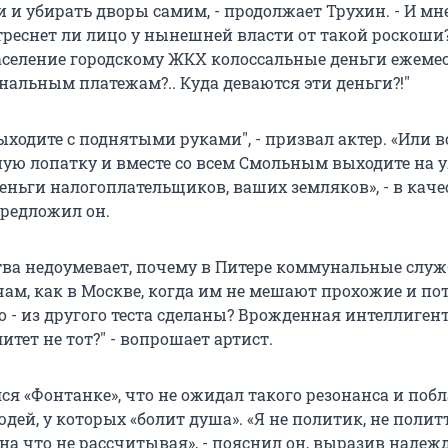
 и убирать дворы самим, - продолжает Трухин. - И мн
 треснет ли лицо у нынешней власти от такой роскоши?
аселение городскому ЖКХ колоссальные деньги ежеме
нальным платежам?.. Куда деваются эти деньги?!"
ыходите с поднятыми руками", - призвал актер. «Или 
ную лопатку и вместе со всем Смольным выходите на у
еньги налогоплательщиков, ваших земляков», - в каче
редложил он.
тва недоумевает, почему в Питере коммунальные служ
чам, как в Москве, когда им не мешают прохожие и по
о - из другого теста сделаны? Врожденная интеллиген
тет не тот?" - вопрошает артист.
ся «Фонтанке», что не ожидал такого резонанса и поб
дей, у которых «болит душа». «Я не политик, не полит
 на что не рассчитывая», - пояснил он, выразив надежд