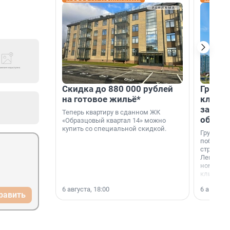
Скидка до 880 000 рублей
Группа
на готовое жильё*
клиен
застро
Теперь квартиру в сданном ЖК
област
«Образцовый квартал 14» можно
купить со специальной скидкой.
Группа А
победите
строител
Ленингра
номинац
клиенто
застройщ
6 августа, 18:00
6 августа,
области»
равить