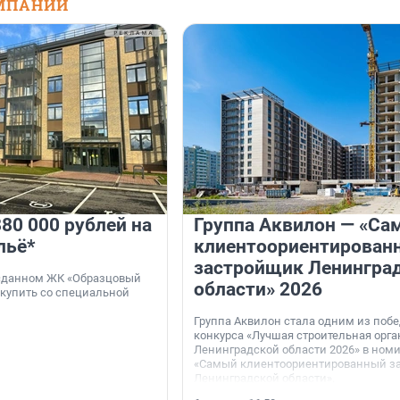
МПАНИЙ
80 000 рублей на
Группа Аквилон — «Са
льё*
клиентоориентирован
застройщик Ленингра
 сданном ЖК «Образцовый
области» 2026
 купить со специальной
Группа Аквилон стала одним из поб
конкурса «Лучшая строительная орг
Ленинградской области 2026» в ном
«Самый клиентоориентированный з
Ленинградской области».