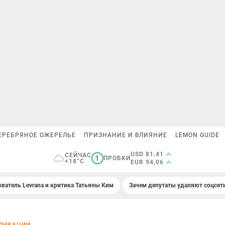
ЕРЕБРЯНОЕ ОЖЕРЕЛЬЕ
ПРИЗНАНИЕ И ВЛИЯНИЕ
LEMON GUIDE
USD 81,41
СЕЙЧАС
1
ПРОБКИ
+18°C
EUR 94,06
ователь Levrana и критика Татьяны Ким
Зачем депутаты удаляют соцсет