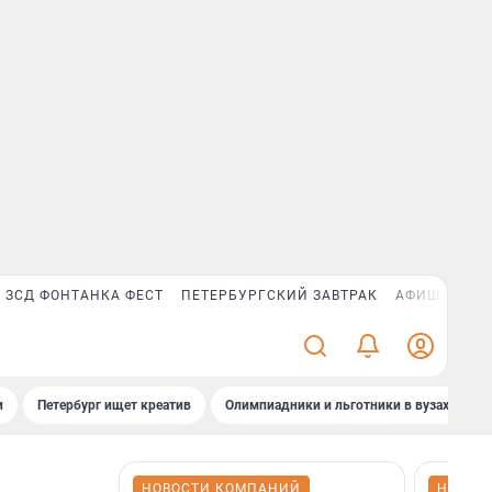
ЗСД ФОНТАНКА ФЕСТ
ПЕТЕРБУРГСКИЙ ЗАВТРАК
АФИША PLUS
и
Петербург ищет креатив
Олимпиадники и льготники в вузах СПб
НОВОСТИ КОМПАНИЙ
НОВОС