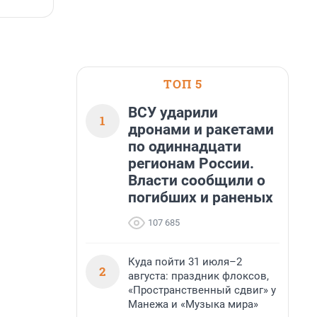
6 августа, 16:07
6
ТОП 5
ВСУ ударили
1
дронами и ракетами
по одиннадцати
регионам России.
Власти сообщили о
погибших и раненых
107 685
Куда пойти 31 июля–2
2
августа: праздник флоксов,
«Пространственный сдвиг» у
Манежа и «Музыка мира»