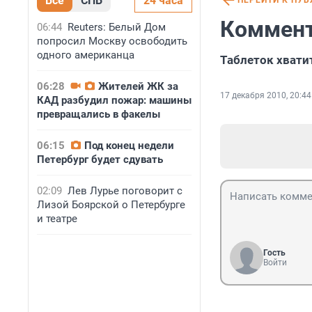
Все
СПБ
24 часа
ПЕРЕЙТИ К ПУ
Коммент
06:44
Reuters: Белый Дом
попросил Москву освободить
одного американца
Таблеток хватит
06:28
Жителей ЖК за
17 декабря 2010, 20:44
КАД разбудил пожар: машины
превращались в факелы
06:15
Под конец недели
Петербург будет сдувать
02:09
Лев Лурье поговорит с
Лизой Боярской о Петербурге
и театре
Гость
Войти