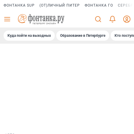
ФОНТАНКА SUP
(ОТ)ЛИЧНЫЙ ПИТЕР
ФОНТАНКА ГО
СЕРЕБР
Куда пойти на выходных
Образование в Петербурге
Кто поступ