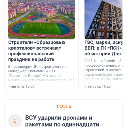
Строители «Образцовых
ГЭС, марки, искус
кварталов» встречают
ВВП: в ГК «ПСК» р
профессиональный
об истории Дня с
праздник на работе
2026-й — юбилейный го
профессионального пр
В преддверии Дня строителя топ-
строителей. 9 августа 2
менеджеры компании «СЗ
строителя будет отмечат
„Терминал-Ресурс“ — о планах
раз. В ГК «ПСК» напомни
компании, испытаниях и поводах для
появился праздник и к
осторожного оптимизма.
7 августа, 18:00
7 августа, 16:20
поменялась роль строит
ТОП 5
ВСУ ударили дронами и
1
ракетами по одиннадцати