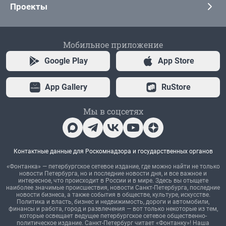
Проекты
Мобильное приложение
Google Play
App Store
App Gallery
RuStore
Мы в соцсетях
Контактные данные для Роскомнадзора и государственных органов
«Фонтанка» — петербургское сетевое издание, где можно найти не только
новости Петербурга, но и последние новости дня, и все важное и
интересное, что происходит в России и в мире. Здесь вы отыщете
наиболее значимые происшествия, новости Санкт-Петербурга, последние
новости бизнеса, а также события в обществе, культуре, искусстве.
Политика и власть, бизнес и недвижимость, дороги и автомобили,
финансы и работа, город и развлечения — вот только некоторые из тем,
которые освещает ведущее петербургское сетевое общественно-
политическое издание. Санкт-Петербург читает «Фонтанку»! Наша