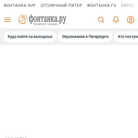
ФОНТАНКА SUP
(ОТ)ЛИЧНЫЙ ПИТЕР
ФОНТАНКА ГО
СЕРЕБР
Куда пойти на выходных
Образование в Петербурге
Кто поступ