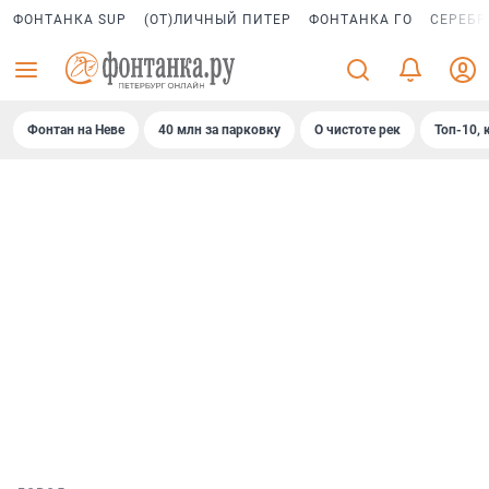
ФОНТАНКА SUP
(ОТ)ЛИЧНЫЙ ПИТЕР
ФОНТАНКА ГО
СЕРЕБР
Фонтан на Неве
40 млн за парковку
О чистоте рек
Топ-10, 