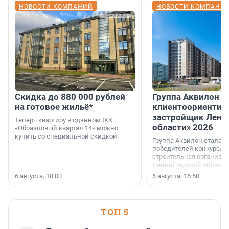
НОВОСТИ КОМПАНИЙ
НОВОСТИ КОМПАНИ
Скидка до 880 000 рублей
Группа Аквилон 
на готовое жильё*
клиентоориентир
застройщик Лени
Теперь квартиру в сданном ЖК
области» 2026
«Образцовый квартал 14» можно
купить со специальной скидкой.
Группа Аквилон стала 
победителей конкурса 
строительная организа
Ленинградской области 
номинации «Самый
6 августа, 18:00
6 августа, 16:50
клиентоориентированн
застройщик Ленинград
области».
ТОП 5