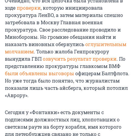
Очевидно, что вся цепочка была установлена в
ходе
проверки
, которую инициировала
прокуратура ЛенВО, а затем материалы спешно
затребовала в Москву Главная военная
прокуратура. Свое расследование проводило и
Минобороны. Но громкие обещания найти и
наказать виновных обернулись
оглушительным
молчанием
. Только жалоба Генпрокурору
вынудила ГВП
озвучить результат проверки
. По
представлению прокуратуры главкомом ВМФ
были объявлены выговоры
офицерам Балтфлота.
Но уже тогда было понятно, что журналистам
показали лишь часть айсберга, который потопил
«Аврору».
Сегодня у «Фонтанки» есть документы с
подписями должностных лиц, хлопотавших о
светском рауте на борту корабля, имя которого
для петербуржцев связано не только с