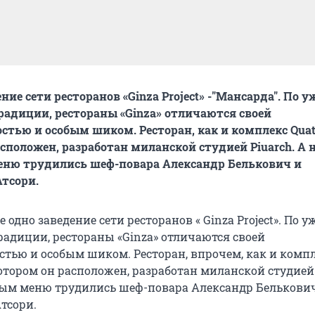
ние сети ресторанов «Ginza Project» -"Мансарда". По у
адиции, рестораны «Ginza» отличаются своей
тью и особым шиком. Ресторан, как и комплекс Quatt
асположен, разработан миланской студией Piuarch. А 
ню трудились шеф-повара Александр Белькович и
тсори.
 одно заведение сети ресторанов « Ginza Project». По у
адиции, рестораны «Ginza» отличаются своей
тью и особым шиком. Ресторан, впрочем, как и комп
 котором он расположен, разработан миланской студией 
ым меню трудились шеф-повара Александр Белькови
тсори.