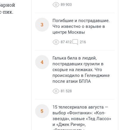
барной
89 903
с-пик.
Погибшие и пострадавшие.
3
Что известно о взрыве в
центре Москвы
87 412
216
Галька била в людей,
4
пострадавших грузили в
скорые на лежаках. Что
происходило в Геленджике
после атаки БПЛА
81 528
15 телесериалов августа —
5
выбор «Фонтанки»: «Коп-
звезда», новые «Тед Лассо»
и «Джек Ричер»,