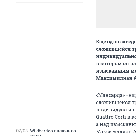
Еще одно заведе
сложившейся тр
индивидуальнос
в котором он р
изысканным ме
Максимилиан А
«Мансарда» - еще
сложившейся тр
индивидуальнос
Quattro Corti в
а над изысканн
07/08
Wildberries включила
Максимилиан А