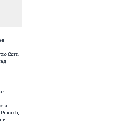
же
ro Corti
над
же
лекс
Piuarch,
ч и