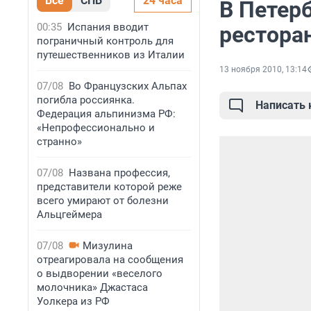
Все
СПБ
24 часа
В Петер
00:35
Испания вводит
ресторан
пограничный контроль для
путешественников из Италии
13 ноября 2010, 13:14
07/08
Во Французских Альпах
погибла россиянка.
Написать
Федерация альпинизма РФ:
«Непрофессионально и
странно»
07/08
Названа профессия,
представители которой реже
всего умирают от болезни
Альцгеймера
07/08
Мизулина
отреагировала на сообщения
о выдворении «веселого
молочника» Джастаса
Уолкера из РФ