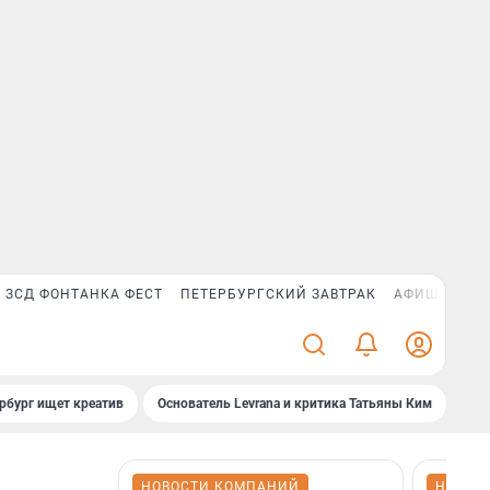
ЗСД ФОНТАНКА ФЕСТ
ПЕТЕРБУРГСКИЙ ЗАВТРАК
АФИША PLUS
рбург ищет креатив
Основатель Levrana и критика Татьяны Ким
Зач
НОВОСТИ КОМПАНИЙ
НОВОС