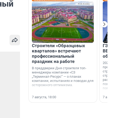
ный
Строители «Образцовых
ГЭС, м
кварталов» встречают
ВВП: в
профессиональный
об ист
праздник на работе
2026-й —
професси
В преддверии Дня строителя топ-
строителе
менеджеры компании «СЗ
строителя
„Терминал-Ресурс“ — о планах
раз. В ГК
компании, испытаниях и поводах для
появился
осторожного оптимизма.
поменяла
7 августа, 18:00
7 августа,