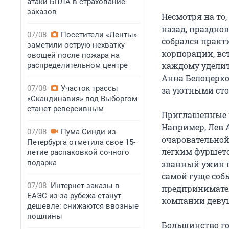
атаки БПЛА в страхование
заказов
Несмотря на то,
назад, празднов
07/08
Посетители «Ленты»
собрался практ
заметили острую нехватку
корпорации, вс
овощей после пожара на
каждому уделит
распределительном центре
Анна Белоцерков
07/08
Участок трассы
за уютными сто
«Скандинавия» под Выборгом
станет реверсивным
Приглашенные 
Например, Лев А
07/08
Пума Синди из
очаровательной
Петербурга отметила свое 15-
легким фуршето
летие распаковкой сочного
подарка
званный ужин п
самой гуще соб
07/08
Интернет-заказы в
предпринимател
ЕАЭС из-за рубежа станут
компании девуш
дешевле: снижаются ввозные
пошлины
Большинство гос