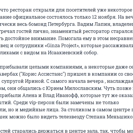
 что ресторан открыли для посетителей уже некоторое
ание официальное состоялось только 12 ноября. На ве
ически весь бомонд Петербурга. Вадим Лапин, владеле
тречал гостей лично, знаменитый ресторатор старался
ь достойное внимание. Помогала ему в этом несравн
ец и сотрудники «Ginza Project», которые рассаживал
ликами с видом на Исаакиевский собор.
прибывали целыми компаниями, а некоторые даже с
вербах ("Корис Ассистанс") пришел в компании со сво
 супругой Ириной. С самого начала вечера , наслажда
м, они общались с Юрием Милославским. Чуть позже 
рибыли Алена и Влад Иванофф, которые тут же оказа
ытий. Среди vip-персон были замечены не только
и, но и медийные лица. За столиком в самом центре з
ек можно было видеть телезвезду Степана Меньшико
тей старались держаться в центре зала, так, чтобы м