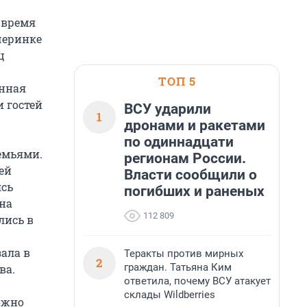
 время
черинке
ц
ТОП 5
енная
и гостей
ВСУ ударили
1
дронами и ракетами
по одиннадцати
емьями.
регионам России.
ей
Власти сообщили о
ясь
погибших и раненых
на
112 809
лись в
ала в
Теракты против мирных
2
граждан. Татьяна Ким
ва.
ответила, почему ВСУ атакует
склады Wildberries
ожно