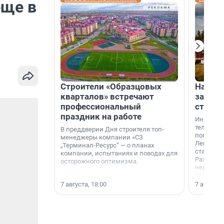
еще в
Строители «Образцовых
На вод
кварталов» встречают
зарабо
профессиональный
станци
праздник на работе
Инженер
телеком-
В преддверии Дня строителя топ-
популярн
менеджеры компании «СЗ
Ленингра
„Терминал-Ресурс“ — о планах
станции 
компании, испытаниях и поводах для
Раздолин
осторожного оптимизма.
недалеко
водопада
7 августа, 18:00
7 августа,