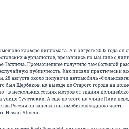
омешало карьере дипломата. А в августе 2003 года он с
эстонских журналистов, врезавшись на машине с ди
тре Таллина. Произошедшее получило там большой резо
 неслучайную публичность. Как писали практически вс
ы, 28 августа около полуночи автомобиль «Фольксваге
го был Щербаков, на выезде из Старого города на полн
во - в нескольких сотнях метров от здания полицейско
 улице Сууртюкки. А еще до этого на улице Пикк пере
ства России он зацепил автомобилем заднюю часть
о Nissan Almera.
нская газета Eesti Paevaleht, дипломат пытался скрыть