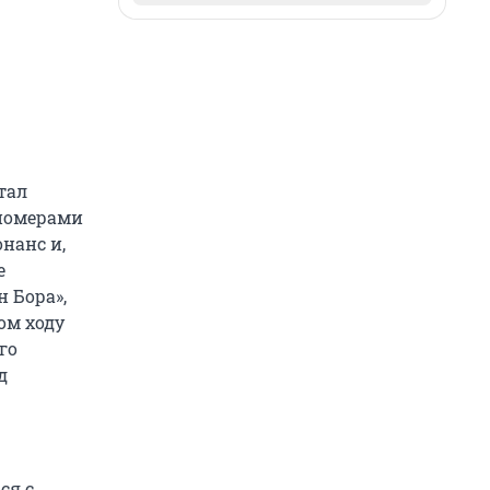
тал
пномерами
нанс и,
е
н Бора»,
ом ходу
го
д
ся с