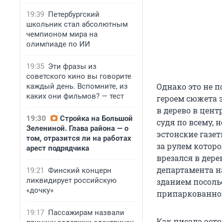
19:39
Петербургский
школьник стал абсолютным
чемпионом мира на
олимпиаде по ИИ
19:35
Эти фразы из
советского кино вы говорите
Однако это не п
каждый день. Вспомните, из
каких они фильмов? — тест
героем сюжета 
в дерево в цен
19:30
Стройка на Большой
судя по всему,
Зелениной. Глава района — о
эстонские газет
том, отразится ли на работах
за рулем которо
арест подрядчика
врезался в дере
департамента на
19:21
Финский концерн
ликвидирует российскую
зданием посоль
«дочку»
припаркованног
19:17
Пассажирам назвали
Как писала эсто