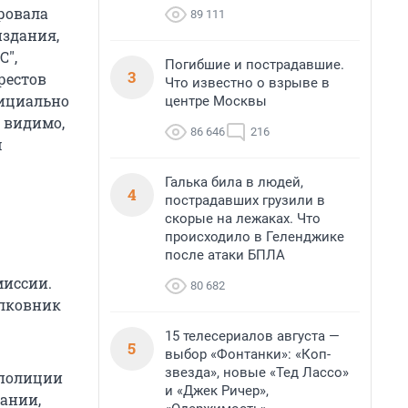
ровала
89 111
издания,
С",
Погибшие и пострадавшие.
3
рестов
Что известно о взрыве в
фициально
центре Москвы
 видимо,
86 646
216
ш
Галька била в людей,
4
пострадавших грузили в
скорые на лежаках. Что
происходило в Геленджике
после атаки БПЛА
миссии.
80 682
олковник
15 телесериалов августа —
5
выбор «Фонтанки»: «Коп-
звезда», новые «Тед Лассо»
 полиции
и «Джек Ричер»,
ании,