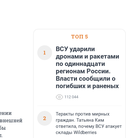
ТОП 5
ВСУ ударили
1
дронами и ракетами
по одиннадцати
регионам России.
Власти сообщили о
погибших и раненых
112 044
жении
Теракты против мирных
2
 внешней
граждан. Татьяна Ким
ответила, почему ВСУ атакует
жбы
склады Wildberries
л.