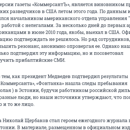
версии газеты «КоммерсантЪ», является виновником п
ких разведчиков в США летом этого года. По данным 
лся начальником американского отдела управления "
работой с нелегалами. За несколько дней до первых а
риканцами в июне 2010 года, якобы, выехал в США. О
ацию подтверждать не решилось. Но ряд сотрудников,
ьшить резонанс, анонимно опровергая ее. Однако на
лько подтвердил эту информацию, но и посоветовал
учить прибалтийские СМИ.
 тем, как президент Медведев подтвердил результаты
«Коммерсанта», «Фонтанка» нашла следы пребывания
олая ) в Эстонии, будучи работником российской дип
 разные люди, но наши источники утверждают, что п
 и то же лицо.
да Николай Щербаков стал героем ежегодного журнала
стонии. В материале, размещенном в официальном изд