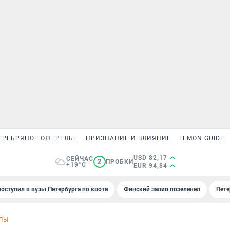
ЕРЕБРЯНОЕ ОЖЕРЕЛЬЕ
ПРИЗНАНИЕ И ВЛИЯНИЕ
LEMON GUIDE
USD 82,17
СЕЙЧАС
2
ПРОБКИ
+19°C
EUR 94,84
поступил в вузы Петербурга по квоте
Финский залив позеленел
Пете
ЛЫ