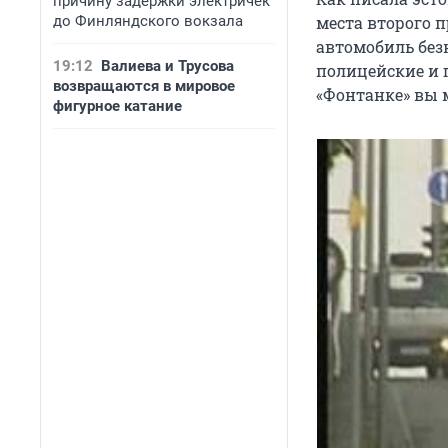
причину задержки электричек
до Финляндского вокзала
места второго 
автомобиль без
19:12
Валиева и Трусова
полицейские и 
возвращаются в мировое
«Фонтанке» вы 
фигурное катание