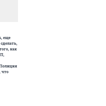
, еще
 сделать,
того, как
П,
 Полиция
 что