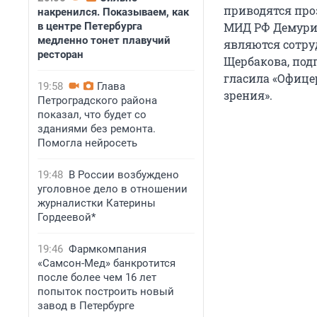
приводятся про
накренился. Показываем, как
в центре Петербурга
МИД РФ Демурин
медленно тонет плавучий
являются сотру
ресторан
Щербакова, под
гласила «Офице
19:58
Глава
зрения».
Петроградского района
показал, что будет со
зданиями без ремонта.
Помогла нейросеть
19:48
В России возбуждено
уголовное дело в отношении
журналистки Катерины
Гордеевой*
19:46
Фармкомпания
«Самсон-Мед» банкротится
после более чем 16 лет
попыток построить новый
завод в Петербурге