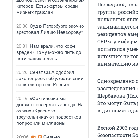
дронов, ракет и безэкипажных
Последний, по 
катеров. Есть жертвы среди
группы российс
мирных граждан
полковник явля
20:36
Суд в Петербурге заочно
занимающегося 
арестовал Лидию Невзорову*
резидентов аме
СВР эту информ
20:31
Нам врали, что кофе
попытался умен
вреден? Кому можно пить до
источник не то
пяти чашек в день
внимательно из
20:26
Сенат США одобрил
законопроект об ужесточении
Одновременно с
санкций против России
расследования 
Щербакова (Ник
20:16
«Фактически мы
Это могут быть
должны содержать завод». На
и дипломат одно
охрану «Красного
треугольника» от подростков
попросили миллионы
Весной 2003 го
безопасности Э
20:06
Сильно