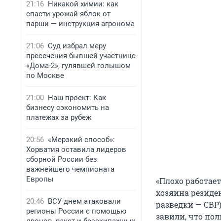
21:16
Никакой химии: как
спасти урожай яблок от
парши — инструкция агронома
21:06
Суд избрал меру
пресечения бывшей участнице
«Дома-2», гулявшей голышом
по Москве
21:00
Наш проект: Как
бизнесу сэкономить на
платежах за рубеж
20:56
«Мерзкий способ»:
Хорватия оставила лидеров
сборной России без
важнейшего чемпионата
Европы
«Плохо работае
хозяина резиде
20:46
ВСУ днем атаковали
разведки — СВР)
регионы России с помощью
завили, что по