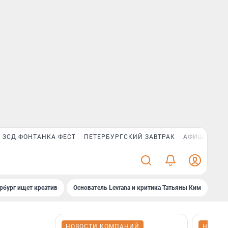
ЗСД ФОНТАНКА ФЕСТ
ПЕТЕРБУРГСКИЙ ЗАВТРАК
АФИША PLUS
рбург ищет креатив
Основатель Levrana и критика Татьяны Ким
Зач
НОВОСТИ КОМПАНИЙ
НОВОС