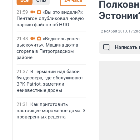
Все
СПБ
24 часа
Полковн
21:59
«Вы это видели?»:
Эстонии?
Пентагон опубликовал новую
партию файлов об НЛО
12 ноября 2010, 17:28
21:48
«Водитель успел
выскочить». Машина дотла
Написать
сгорела в Петроградском
районе
21:37
В Германии над базой
бундесвера, где обслуживают
ЗРК Patriot, заметили
неизвестные дроны
21:31
Как приготовить
настоящее мороженое дома: 3
проверенных рецепта