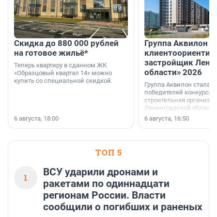
Скидка до 880 000 рублей
Группа Аквилон 
на готовое жильё*
клиентоориентир
застройщик Лени
Теперь квартиру в сданном ЖК
области» 2026
«Образцовый квартал 14» можно
купить со специальной скидкой.
Группа Аквилон стала 
победителей конкурса 
строительная организа
Ленинградской области 
номинации «Самый
6 августа, 18:00
6 августа, 16:50
клиентоориентированн
застройщик Ленинград
области».
ТОП 5
ВСУ ударили дронами и
1
ракетами по одиннадцати
регионам России. Власти
сообщили о погибших и раненых