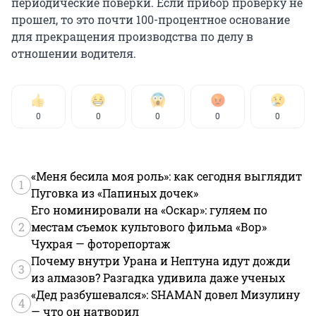
периодические поверки. Если прибор проверку не
прошел, то это почти 100-процентное основание
для прекращения производства по делу в
отношении водителя.
0
0
0
0
0
«Меня бесила моя роль»: как сегодня выглядит
1
Пуговка из «Папиных дочек»
Его номинировали на «Оскар»: гуляем по
2
местам съемок культового фильма «Вор»
Чухрая — фоторепортаж
Почему внутри Урана и Нептуна идут дожди
3
из алмазов? Разгадка удивила даже ученых
«Дед разбушевался»: SHAMAN довел Мизулину
4
— что он натворил