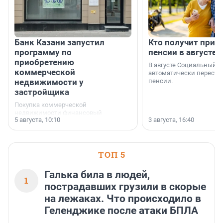
Банк Казани запустил
Кто получит приб
программу по
пенсии в августе
приобретению
В августе Социальный 
коммерческой
автоматически пересчи
недвижимости у
пенсии.
застройщика
Покупка коммерческой
недвижимости финансовый
5 августа, 10:10
3 августа, 16:40
инструмент, доступный для многих
предпринимателей. Будь то новый
офис, склад, торговое помещение
или готовый арендный бизнес —
успех сделки зависит от правильного
ТОП 5
выбора объекта и грамотного
финансирования.
Галька била в людей,
1
пострадавших грузили в скорые
на лежаках. Что происходило в
Геленджике после атаки БПЛА