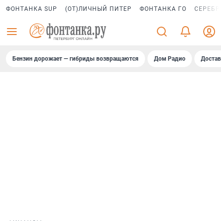
ФОНТАНКА SUP
(ОТ)ЛИЧНЫЙ ПИТЕР
ФОНТАНКА ГО
СЕРЕБР
Бензин дорожает — гибриды возвращаются
Дом Радио
Достав