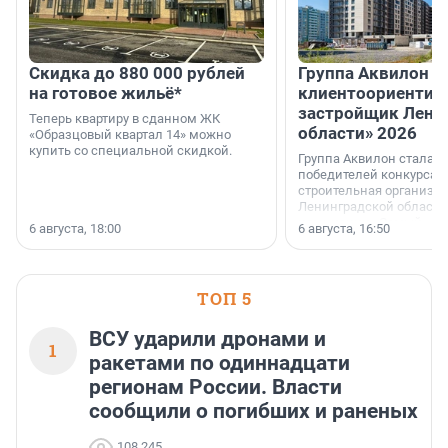
Скидка до 880 000 рублей
Группа Аквилон 
на готовое жильё*
клиентоориентир
застройщик Лени
Теперь квартиру в сданном ЖК
области» 2026
«Образцовый квартал 14» можно
купить со специальной скидкой.
Группа Аквилон стала 
победителей конкурса 
строительная организа
Ленинградской области 
номинации «Самый
6 августа, 18:00
6 августа, 16:50
клиентоориентированн
застройщик Ленинград
области».
ТОП 5
ВСУ ударили дронами и
1
ракетами по одиннадцати
регионам России. Власти
сообщили о погибших и раненых
108 245