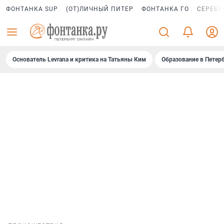
ФОНТАНКА SUP
(ОТ)ЛИЧНЫЙ ПИТЕР
ФОНТАНКА ГО
СЕРЕБР
Основатель Levrana и критика на Татьяны Ким
Образование в Петер