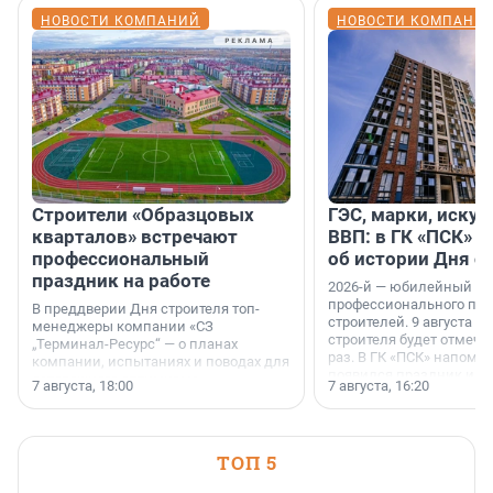
НОВОСТИ КОМПАНИЙ
НОВОСТИ КОМПАНИ
Строители «Образцовых
ГЭС, марки, искус
кварталов» встречают
ВВП: в ГК «ПСК» р
профессиональный
об истории Дня с
праздник на работе
2026-й — юбилейный го
профессионального пр
В преддверии Дня строителя топ-
строителей. 9 августа 2
менеджеры компании «СЗ
строителя будет отмечат
„Терминал-Ресурс“ — о планах
раз. В ГК «ПСК» напомни
компании, испытаниях и поводах для
появился праздник и к
осторожного оптимизма.
7 августа, 18:00
7 августа, 16:20
поменялась роль строит
ТОП 5