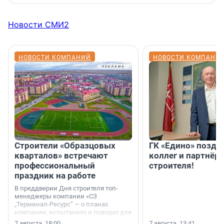
Новости СМИ2
НОВОСТИ КОМПАНИЙ
НОВОСТИ КОМПАНИ
Строители «Образцовых
ГК «Едино» поздр
кварталов» встречают
коллег и партнёр
профессиональный
строителя!
праздник на работе
В преддверии Дня строителя топ-
менеджеры компании «СЗ
„Терминал-Ресурс“ — о планах
компании, испытаниях и поводах для
осторожного оптимизма.
7 августа, 18:00
7 августа, 13:41