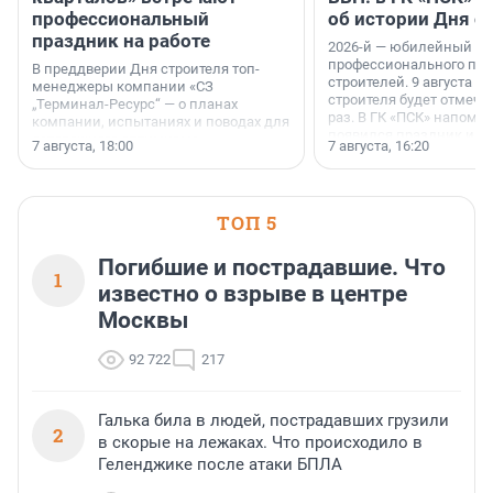
профессиональный
об истории Дня с
праздник на работе
2026-й — юбилейный го
профессионального пр
В преддверии Дня строителя топ-
строителей. 9 августа 2
менеджеры компании «СЗ
строителя будет отмечат
„Терминал-Ресурс“ — о планах
раз. В ГК «ПСК» напомни
компании, испытаниях и поводах для
появился праздник и к
осторожного оптимизма.
7 августа, 18:00
7 августа, 16:20
поменялась роль строит
ТОП 5
Погибшие и пострадавшие. Что
1
известно о взрыве в центре
Москвы
92 722
217
Галька била в людей, пострадавших грузили
2
в скорые на лежаках. Что происходило в
Геленджике после атаки БПЛА