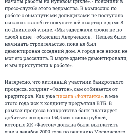
начаты работы на нулевом цикле», - пояснили в
пресс-службе этого ведомства. В комиссию по
работе с обманутыми дольщиками не поступало
никаких жалоб от покупателей квартир в доме 8
по Двинской улице. «Мы задержали сроки не по
своей вине, - объяснил Аверченков. - Нельзя было
начинать строительство, пока не был
демонтирован соседний дом. А город все никак не
мог его расселить. В марте здание демонтировали,
и мы приступили к работе».
Интересно, что активный участник банкротного
процесса, холдинг «Фаэтон», сам отбивается от
кредиторов. Как уже
писала «Фонтанка»,
в мае
этого года иск к холдингу предъявил ВТБ. В
рамках процесса банкротства банк планирует
добиться возврата 154,5 миллиона рублей,
которые ХК «Фаэтон» должна была выплатить
еще в декабре 2009 года по решению Московского