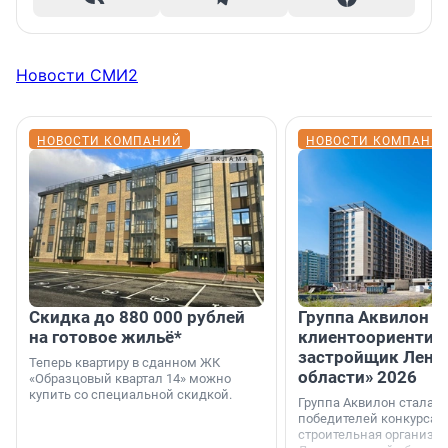
Новости СМИ2
НОВОСТИ КОМПАНИЙ
НОВОСТИ КОМПАНИ
Скидка до 880 000 рублей
Группа Аквилон 
на готовое жильё*
клиентоориентир
застройщик Лени
Теперь квартиру в сданном ЖК
области» 2026
«Образцовый квартал 14» можно
купить со специальной скидкой.
Группа Аквилон стала 
победителей конкурса 
строительная организа