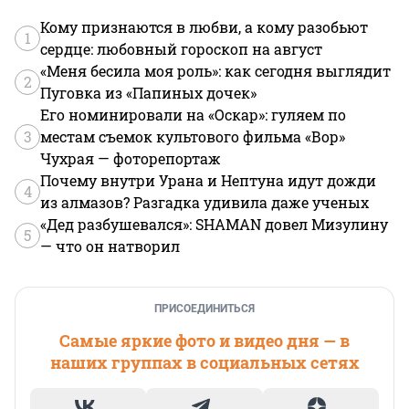
Кому признаются в любви, а кому разобьют
1
сердце: любовный гороскоп на август
«Меня бесила моя роль»: как сегодня выглядит
2
Пуговка из «Папиных дочек»
Его номинировали на «Оскар»: гуляем по
3
местам съемок культового фильма «Вор»
Чухрая — фоторепортаж
Почему внутри Урана и Нептуна идут дожди
4
из алмазов? Разгадка удивила даже ученых
«Дед разбушевался»: SHAMAN довел Мизулину
5
— что он натворил
ПРИСОЕДИНИТЬСЯ
Самые яркие фото и видео дня — в
наших группах в социальных сетях