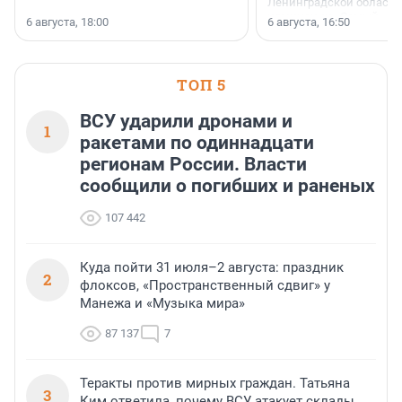
Ленинградской области 
номинации «Самый
6 августа, 18:00
6 августа, 16:50
клиентоориентированн
застройщик Ленинград
области».
ТОП 5
ВСУ ударили дронами и
1
ракетами по одиннадцати
регионам России. Власти
сообщили о погибших и раненых
107 442
Куда пойти 31 июля–2 августа: праздник
2
флоксов, «Пространственный сдвиг» у
Манежа и «Музыка мира»
87 137
7
Теракты против мирных граждан. Татьяна
3
Ким ответила, почему ВСУ атакует склады