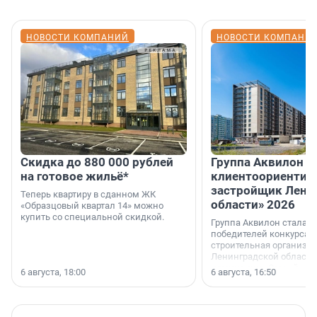
НОВОСТИ КОМПАНИЙ
НОВОСТИ КОМПАНИ
Скидка до 880 000 рублей
Группа Аквилон 
на готовое жильё*
клиентоориентир
застройщик Лени
Теперь квартиру в сданном ЖК
области» 2026
«Образцовый квартал 14» можно
купить со специальной скидкой.
Группа Аквилон стала 
победителей конкурса 
строительная организа
Ленинградской области 
номинации «Самый
6 августа, 18:00
6 августа, 16:50
клиентоориентированн
застройщик Ленинград
области».