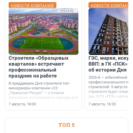
НОВОСТИ КОМПАНИЙ
НОВОСТИ КОМПАНИ
Строители «Образцовых
ГЭС, марки, искус
кварталов» встречают
ВВП: в ГК «ПСК» р
профессиональный
об истории Дня с
праздник на работе
2026-й — юбилейный го
профессионального пр
В преддверии Дня строителя топ-
строителей. 9 августа 2
менеджеры компании «СЗ
строителя будет отмечат
„Терминал-Ресурс“ — о планах
раз. В ГК «ПСК» напомни
компании, испытаниях и поводах для
появился праздник и к
осторожного оптимизма.
7 августа, 18:00
7 августа, 16:20
поменялась роль строит
ТОП 5