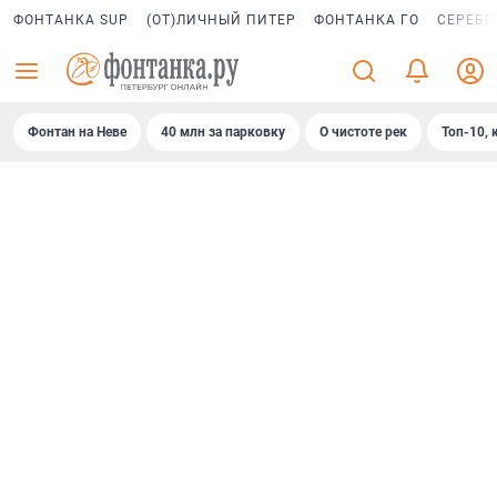
ФОНТАНКА SUP
(ОТ)ЛИЧНЫЙ ПИТЕР
ФОНТАНКА ГО
СЕРЕБР
Фонтан на Неве
40 млн за парковку
О чистоте рек
Топ-10, 