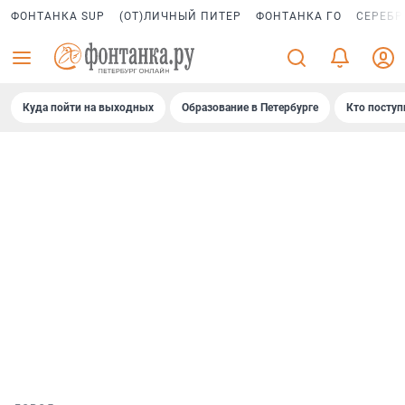
ФОНТАНКА SUP
(ОТ)ЛИЧНЫЙ ПИТЕР
ФОНТАНКА ГО
СЕРЕБР
Куда пойти на выходных
Образование в Петербурге
Кто поступ