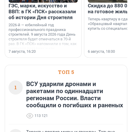
ГЭС, марки, искусство и
Скидка до 880 00
ВВП: в ГК «ПСК» рассказали
на готовое жильё
об истории Дня строителя
Теперь квартиру в сда
«Образцовый квартал 1
2026-й — юбилейный год
купить со специальной 
профессионального праздника
строителей. 9 августа 2026 года День
строителя будет отмечаться в 70-й
раз. В ГК «ПСК» напомнили о том, как
появился праздник и как
7 августа, 16:20
6 августа, 18:00
поменялась роль строительства.
ТОП 5
ВСУ ударили дронами и
1
ракетами по одиннадцати
регионам России. Власти
сообщили о погибших и раненых
113 121
Теракты против мирных граждан. Татьяна