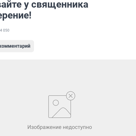
айте у священника
ерение!
4 050
 комментарий