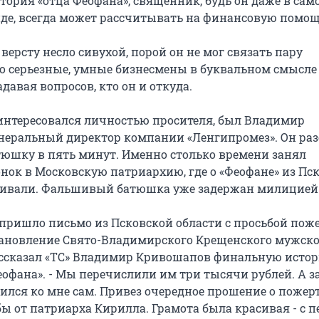
тория «отца Феофана», священник, будь он даже в сам
де, всегда может рассчитывать на финансовую помощ
 версту несло сивухой, порой он не мог связать пару
о серьезные, умные бизнесмены в буквальном смысл
адавая вопросов, кто он и откуда.
интересовался личностью просителя, был Владимир
неральный директор компании «Ленгипромез». Он ра
юшку в пять минут. Именно столько времени занял
нок в Московскую патриархию, где о «Феофане» из Пс
хивали. Фальшивый батюшка уже задержан милицией
 пришло письмо из Псковской области с просьбой пож
тановление Свято-Владимирского Крещенского мужско
ассказал «ТС» Владимир Кривошапов финальную исто
офана». - Мы перечислили им три тысячи рублей. А з
ился ко мне сам. Привез очередное прошение о поже
бы от патриарха Кирилла. Грамота была красивая - с 