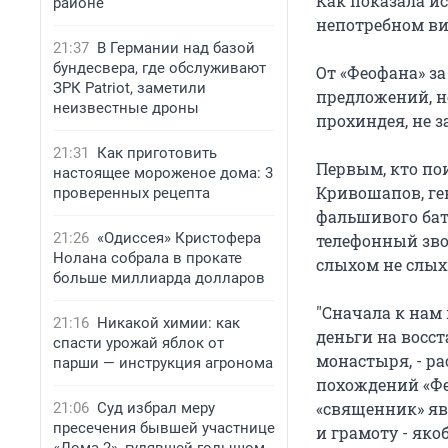
Как показала ис
районе
непотребном ви
21:37
В Германии над базой
бундесвера, где обслуживают
От «Феофана» за
ЗРК Patriot, заметили
предложений, н
неизвестные дроны
прохиндея, не з
21:31
Как приготовить
Первым, кто по
настоящее мороженое дома: 3
Кривошапов, ге
проверенных рецепта
фальшивого бат
21:26
«Одиссея» Кристофера
телефонный зво
Нолана собрала в прокате
слыхом не слы
больше миллиарда долларов
"Сначала к нам
21:16
Никакой химии: как
деньги на восс
спасти урожай яблок от
монастыря, - р
парши — инструкция агронома
похождений «Фе
«священник» яв
21:06
Суд избрал меру
пресечения бывшей участнице
и грамоту - яко