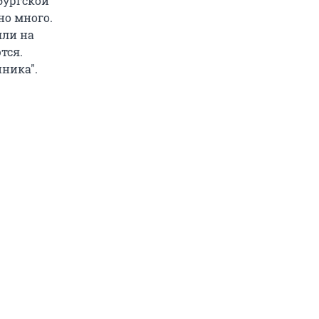
бургской
но много.
яли на
тся.
ника".