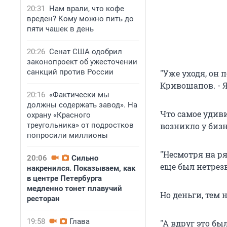
20:31
Нам врали, что кофе
вреден? Кому можно пить до
пяти чашек в день
20:26
Сенат США одобрил
законопроект об ужесточении
санкций против России
"Уже уходя, он
Кривошапов. - Я
20:16
«Фактически мы
должны содержать завод». На
Что самое удиви
охрану «Красного
треугольника» от подростков
возникло у биз
попросили миллионы
"Несмотря на ря
20:06
Сильно
еще был нетрезв
накренился. Показываем, как
в центре Петербурга
медленно тонет плавучий
Но деньги, тем 
ресторан
19:58
Глава
"А вдруг это бы