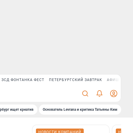
ЗСД ФОНТАНКА ФЕСТ
ПЕТЕРБУРГСКИЙ ЗАВТРАК
АФИША PLUS
рбург ищет креатив
Основатель Levrana и критика Татьяны Ким
Зач
НОВОСТИ КОМПАНИЙ
НОВОС