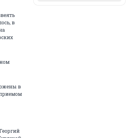
звеять
ось, в
на
рских
тном
ложены в
 приемом
 Георгий