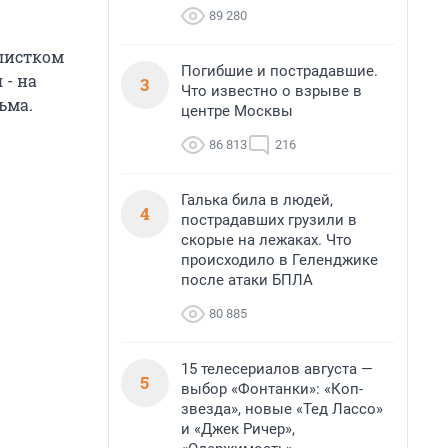
89 280
листком
Погибшие и пострадавшие.
 - на
3
Что известно о взрыве в
ьма.
центре Москвы
86 813
216
Галька била в людей,
4
пострадавших грузили в
скорые на лежаках. Что
происходило в Геленджике
после атаки БПЛА
80 885
15 телесериалов августа —
5
выбор «Фонтанки»: «Коп-
звезда», новые «Тед Лассо»
и «Джек Ричер»,