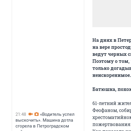
На днях в Пете
на вере просто
ведут черных 
Поэтому о том,
только догадыва
неискоренимое.
Батюшка, похо
61-летний жите
Феофаном, соби
21:48
«Водитель успел
хрестоматийном
выскочить». Машина дотла
пожертвования 
сгорела в Петроградском