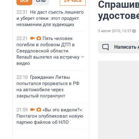
Все
СПБ
24 часа
Спрашив
22:31
Не даст съесть лишнего
удостов
и уберет отеки: этот продукт
незаменим для худеющих
5 июля 2010, 13:57
22:21
Пять человек
погибли в лобовом ДТП в
Написать
Свердловской области.
Renault вылетел на встречку —
видео
22:10
Гражданин Литвы
попытался прорваться в РФ
на автомобиле через
закрытый погранпунт
21:59
«Вы это видели?»:
Пентагон опубликовал новую
партию файлов об НЛО