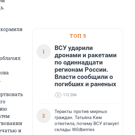
ом
ь.
е кормили
ТОП 5
ВСУ ударили
1
дронами и ракетами
зоблачил
по одиннадцати
регионам России.
кова
Власти сообщили о
.
погибших и раненых
ертвовать
112 206
го
рию
Теракты против мирных
2
атем
граждан. Татьяна Ким
ртвовании
ответила, почему ВСУ атакует
склады Wildberries
печатью и