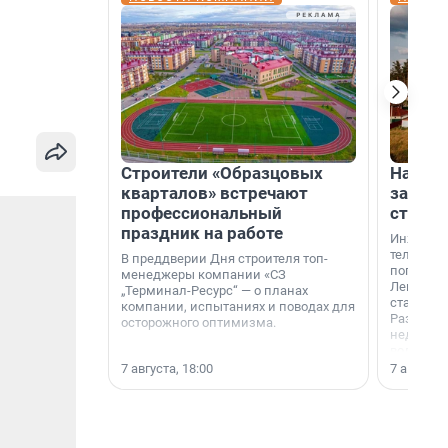
Строители «Образцовых
На вод
кварталов» встречают
зарабо
профессиональный
станци
праздник на работе
Инженер
телеком-
В преддверии Дня строителя топ-
популярн
менеджеры компании «СЗ
Ленингра
„Терминал-Ресурс“ — о планах
станции 
компании, испытаниях и поводах для
Раздолин
осторожного оптимизма.
недалеко
водопада
7 августа, 18:00
7 августа,