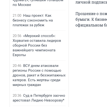
«Дома-2», гулявшей голышом
личной подпись
по Москве
Прошение о по
21:00
Наш проект: Как
бумаги. К бизн
бизнесу сэкономить на
официальном бл
платежах за рубеж
20:56
«Мерзкий способ»:
Хорватия оставила лидеров
сборной России без
важнейшего чемпионата
Европы
20:46
ВСУ днем атаковали
регионы России с помощью
дронов, ракет и безэкипажных
катеров. Есть жертвы среди
мирных граждан
20:36
Суд в Петербурге заочно
арестовал Лидию Невзорову*