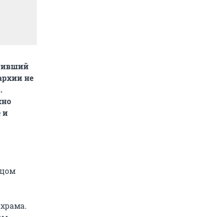
отивший
архии не
.
жно
 и
тцом
 храма.