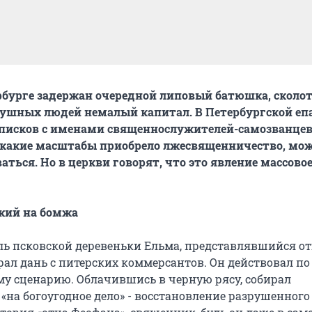
рбурге задержан очередной липовый батюшка, скол
душных людей немалый капитал. В Петербургской еп
списков с именами священнослужителей-самозванцев
 какие масштабы приобрело лжесвященничество, мо
ться. Но в церкви говорят, что это явление массовое
жий на бомжа
ль псковской деревеньки Ельма, представлявшийся о
рал дань с питерских коммерсантов. Он действовал по
у сценарию. Облачившись в черную рясу, собирал
«на богоугодное дело» - восстановление разрушенного