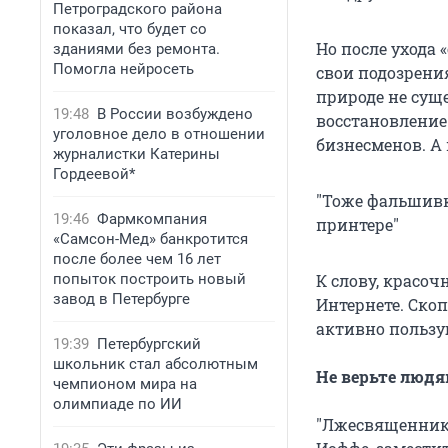
Петроградского района
показал, что будет со
Но после ухода
зданиями без ремонта.
Помогла нейросеть
свои подозрени
природе не суще
19:48
В России возбуждено
восстановление
уголовное дело в отношении
бизнесменов. А
журналистки Катерины
Гордеевой*
"Тоже фальшивк
19:46
Фармкомпания
принтере"
«Самсон-Мед» банкротится
после более чем 16 лет
попыток построить новый
К слову, красо
завод в Петербурге
Интернете. Ско
активно пользу
19:39
Петербургский
школьник стал абсолютным
Не верьте люд
чемпионом мира на
олимпиаде по ИИ
"Лжесвященники