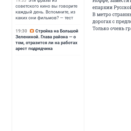
Иоффе, замести
19:35
Эти фразы из
советского кино вы говорите
епархии Русской
каждый день. Вспомните, из
В метро странн
каких они фильмов? — тест
дорогах с пред
Только очень г
19:30
Стройка на Большой
Зелениной. Глава района — о
том, отразится ли на работах
арест подрядчика