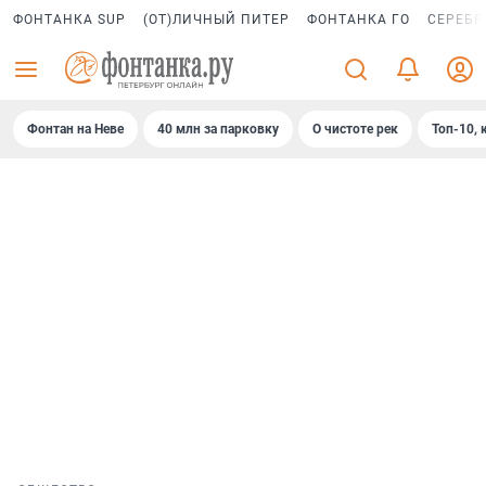
ФОНТАНКА SUP
(ОТ)ЛИЧНЫЙ ПИТЕР
ФОНТАНКА ГО
СЕРЕБР
Фонтан на Неве
40 млн за парковку
О чистоте рек
Топ-10, 