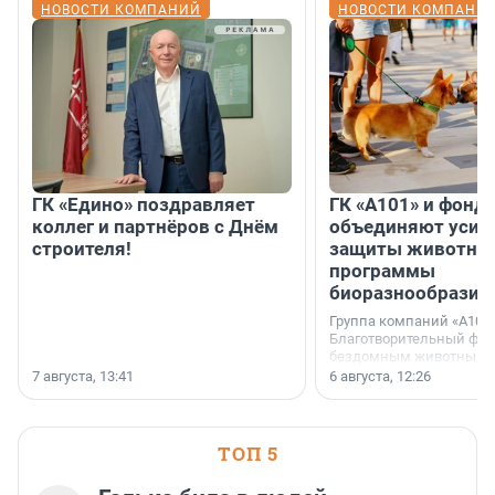
НОВОСТИ КОМПАНИЙ
НОВОСТИ КОМПАНИ
ГК «Едино» поздравляет
ГК «А101» и фонд
коллег и партнёров с Днём
объединяют усил
строителя!
защиты животных
программы
биоразнообразия
Группа компаний «А101»
Благотворительный фо
бездомным животным 
заключили соглашение
7 августа, 13:41
6 августа, 12:26
стратегическом сотрудн
ТОП 5