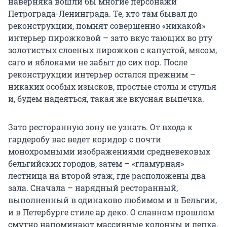
наверняка вошли бы многие персонажи
Петрограда-Ленинграда. Те, кто там бывал до
реконструкции, помнят совершенно «никакой»
интерьер пирожковой – зато вкус тающих во рту
золотистых слоеных пирожков с капустой, мясом,
саго и яблоками не забыт до сих пор. После
реконструкции интерьер остался прежним –
никаких особых изысков, простые столы и стулья
и, будем надеяться, такая же вкусная выпечка.
Зато ресторанную зону не узнать. От входа к
гардеробу вас ведет коридор с почти
монохромными изображениями средневековых
бельгийских городов, затем – «гламурная»
лестница на второй этаж, где расположены два
зала. Сначала – нарядный ресторанный,
выполненный в одинаково любимом и в Бельгии,
и в Петербурге стиле ар деко. О славном прошлом
смутно напоминают массивные колонны и лепка,