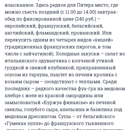
изысканное. Здесь редкое для Питера место, где
можно съесть поздний (с 11.00 до 14.00) завтрак-
обед по фиксированной цене (240 руб.) –
европейский, французский, бельгийский,
английский, фламандский, прованский. Или
перекусить одним из четырех видов «кишей»
(традиционных французских пирогов, в том
числе с зайчатиной). Холодные закуски – салат из
итальянского одуванчика с копченой утиной
грудкой и свежей клубникой, приправленный
соусом из тархуна, паштет из печени кролика с
козьим сыром – соседствуют с теплыми. Среди
последних – редкого качества фуа-гра на медовом
хлебце с желе из красной смородины или
замысловатый «Буржуа финансье» из печеной
свеклы, голубого сыра, апельсина и базилика под
медовым дрессингом. Супы – от бельгийского
«Гумекке зуппе» до французского тыквенного