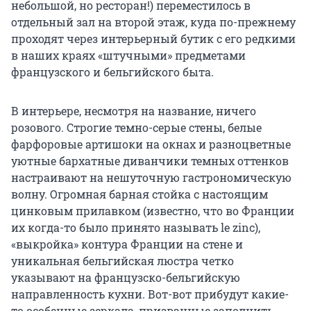
небольшой, но ресторан!) переместилось в
отдельный зал на второй этаж, куда по-прежнему
проходят через интерьерный бутик с его редкими
в наших краях «штучными» предметами
французского и бельгийского быта.
В интерьере, несмотря на название, ничего
розового. Строгие темно-серые стены, белые
фарфоровые артишоки на окнах и разноцветные
уютные бархатные диванчики темных оттенков
настраивают на нешуточную гастрономическую
волну. Огромная барная стойка с настоящим
цинковым прилавком (известно, что во Франции
их когда-то было принято называть le zinc),
«выкройка» контура Франции на стене и
уникальная бельгийская люстра четко
указывают на французско-бельгийскую
направленность кухни. Вот-вот прибудут какие-
то особенные зеркала, призванные заполнить