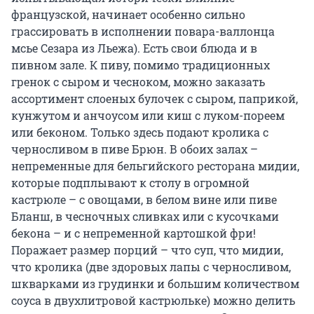
французской, начинает особенно сильно
грассировать в исполнении повара-валлонца
мсье Сезара из Льежа). Есть свои блюда и в
пивном зале. К пиву, помимо традиционных
гренок с сыром и чесноком, можно заказать
ассортимент слоеных булочек с сыром, паприкой,
кунжутом и анчоусом или киш с луком-пореем
или беконом. Только здесь подают кролика с
черносливом в пиве Брюн. В обоих залах –
непременные для бельгийского ресторана мидии,
которые подплывают к столу в огромной
кастрюле – с овощами, в белом вине или пиве
Бланш, в чесночных сливках или с кусочками
бекона – и с непременной картошкой фри!
Поражает размер порций – что суп, что мидии,
что кролика (две здоровых лапы с черносливом,
шкварками из грудинки и большим количеством
соуса в двухлитровой кастрюльке) можно делить