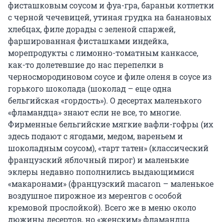
фисташковым соусом и фуа-гра, бараньи котлетки
с черной чечевицей, утиная грудка на банановых
хлебцах, филе дорады с зеленой спаржей,
фаршированная фисташками индейка,
морепродукты с лимонно-томатным канкассе,
как-то долетевшие до нас перепелки в
черносмородиновом соусе и филе оленя в соусе из
горького шоколада (шоколад – еще одна
бельгийская «гордость»). О десертах маленького
«фламандца» знают если не все, то многие.
Фирменные бельгийские мягкие вафли-гофры (их
здесь подают с ягодами, медом, вареньем и
шоколадным соусом), «тарт татен» (классический
французский яблочный пирог) и маленькие
эклеры недавно пополнились выдающимися
«макаронами» (французский macaron – маленькое
воздушное пирожное из меренгов с особой
кремовой прослойкой). Всего же в меню около
дюжины десертов, но «женским» фламандца