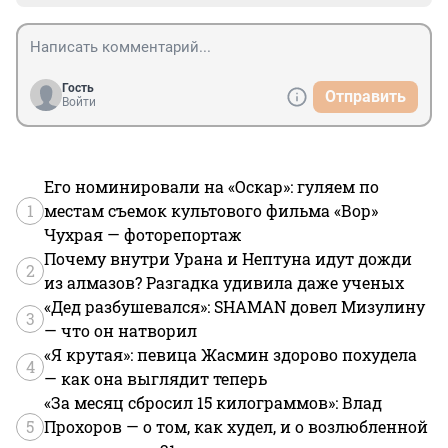
Гость
Отправить
Войти
Его номинировали на «Оскар»: гуляем по
1
местам съемок культового фильма «Вор»
Чухрая — фоторепортаж
Почему внутри Урана и Нептуна идут дожди
2
из алмазов? Разгадка удивила даже ученых
«Дед разбушевался»: SHAMAN довел Мизулину
3
— что он натворил
«Я крутая»: певица Жасмин здорово похудела
4
— как она выглядит теперь
«За месяц сбросил 15 килограммов»: Влад
5
Прохоров — о том, как худел, и о возлюбленной