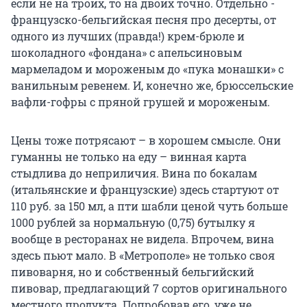
если не на троих, то на двоих точно. Отдельно -
французско-бельгийская песня про десерты, от
одного из лучших (правда!) крем-брюле и
шоколадного «фондана» с апельсиновым
мармеладом и мороженым до «пука монашки» с
ванильным ревенем. И, конечно же, брюссельские
вафли-гофры с пряной грушей и мороженым.
Цены тоже потрясают – в хорошем смысле. Они
гуманны не только на еду – винная карта
стыдлива до неприличия. Вина по бокалам
(итальянские и французские) здесь стартуют от
110 руб. за 150 мл, а пти шабли ценой чуть больше
1000 рублей за нормальную (0,75) бутылку я
вообще в ресторанах не видела. Впрочем, вина
здесь пьют мало. В «Метрополе» не только своя
пивоварня, но и собственный бельгийский
пивовар, предлагающий 7 сортов оригинального
местного продукта. Попробовав его, уже не