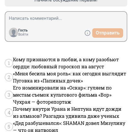
Гость
Отправить
Войти
Кому признаются в любви, а кому разобьют
1
сердце: любовный гороскоп на август
«Меня бесила моя роль»: как сегодня выглядит
2
Пуговка из «Папиных дочек»
Его номинировали на «Оскар»: гуляем по
3
местам съемок культового фильма «Вор»
Чухрая — фоторепортаж
Почему внутри Урана и Нептуна идут дожди
4
из алмазов? Разгадка удивила даже ученых
«Дед разбушевался»: SHAMAN довел Мизулину
5
— что он натворил