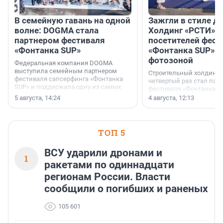
В семейную гавань на одной
Зажгли в стиле ди
волне: DOGMA стала
Холдинг «РСТИ» 
партнером фестиваля
посетителей фест
«Фонтанка SUP»
«Фонтанка SUP» я
фотозоной
Федеральная компания DOGMA
выступила семейным партнером
Строительный холдинг 
фестиваля сапсерфинга «Фонтанка
четвертый раз стал пар
SUP» и поддержала одну из самых
фестиваля «Фонтанка S
ярких и романтичных номинаций —
раз компания стремится
5 августа, 14:24
4 августа, 12:13
«SUP-свадьба».
привезти корпоративну
и подарить настоящий 
посетителям фестиваля
необычной фотозоне.
ТОП 5
ВСУ ударили дронами и
1
ракетами по одиннадцати
регионам России. Власти
сообщили о погибших и раненых
105 601