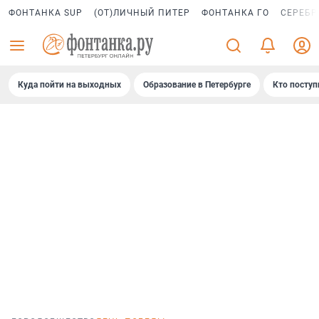
ФОНТАНКА SUP
(ОТ)ЛИЧНЫЙ ПИТЕР
ФОНТАНКА ГО
СЕРЕБР
Куда пойти на выходных
Образование в Петербурге
Кто поступ