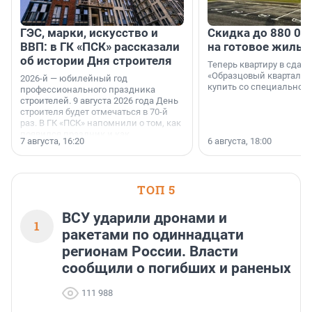
ГЭС, марки, искусство и
Скидка до 880 00
ВВП: в ГК «ПСК» рассказали
на готовое жильё
об истории Дня строителя
Теперь квартиру в сда
«Образцовый квартал 1
2026-й — юбилейный год
купить со специальной 
профессионального праздника
строителей. 9 августа 2026 года День
строителя будет отмечаться в 70-й
раз. В ГК «ПСК» напомнили о том, как
появился праздник и как
7 августа, 16:20
6 августа, 18:00
поменялась роль строительства.
ТОП 5
ВСУ ударили дронами и
1
ракетами по одиннадцати
регионам России. Власти
сообщили о погибших и раненых
111 988