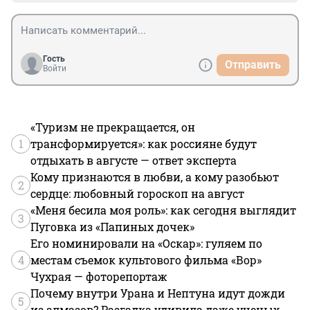
Гость
Отправить
Войти
«Туризм не прекращается, он
1
трансформируется»: как россияне будут
отдыхать в августе — ответ эксперта
Кому признаются в любви, а кому разобьют
2
сердце: любовный гороскоп на август
«Меня бесила моя роль»: как сегодня выглядит
3
Пуговка из «Папиных дочек»
Его номинировали на «Оскар»: гуляем по
4
местам съемок культового фильма «Вор»
Чухрая — фоторепортаж
Почему внутри Урана и Нептуна идут дожди
5
из алмазов? Разгадка удивила даже ученых