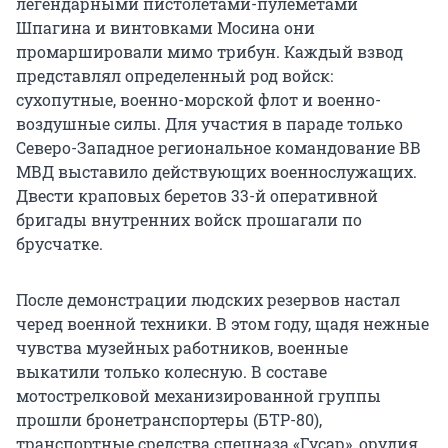
легендарными пистолетами-пулеметами
Шпагина и винтовками Мосина они
промаршировали мимо трибун. Каждый взвод
представлял определенный род войск:
сухопутные, военно-морской флот и военно-
воздушные силы. Для участия в параде только
Северо-Западное региональное командование ВВ
МВД выставило действующих военнослужащих.
Двести краповых беретов 33-й оперативной
бригады внутренних войск прошагали по
брусчатке.
После демонстрации людских резервов настал
черед военной техники. В этом году, щадя нежные
чувства музейных работников, военные
выкатили только колесную. В составе
мотострелковой механизированной группы
прошли бронетранспортеры (БТР-80),
транспортные средства спецназа «Гусар», орудия