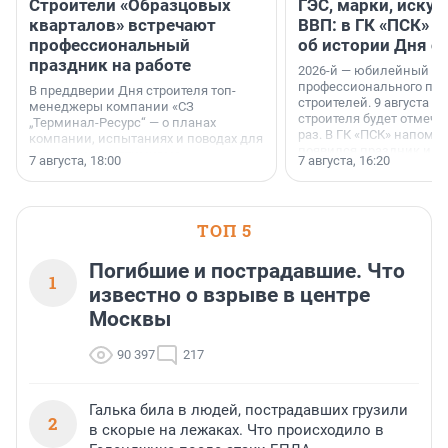
Строители «Образцовых
ГЭС, марки, искус
кварталов» встречают
ВВП: в ГК «ПСК» р
профессиональный
об истории Дня с
праздник на работе
2026-й — юбилейный го
профессионального пр
В преддверии Дня строителя топ-
строителей. 9 августа 2
менеджеры компании «СЗ
строителя будет отмечат
„Терминал-Ресурс“ — о планах
раз. В ГК «ПСК» напомни
компании, испытаниях и поводах для
появился праздник и к
осторожного оптимизма.
7 августа, 18:00
7 августа, 16:20
поменялась роль строит
ТОП 5
Погибшие и пострадавшие. Что
1
известно о взрыве в центре
Москвы
90 397
217
Галька била в людей, пострадавших грузили
2
в скорые на лежаках. Что происходило в