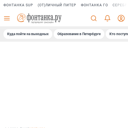
ФОНТАНКА SUP
(ОТ)ЛИЧНЫЙ ПИТЕР
ФОНТАНКА ГО
СЕРЕБР
Куда пойти на выходных
Образование в Петербурге
Кто поступ