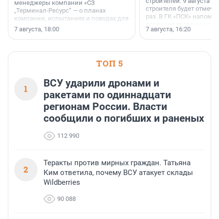
строителей. 9 августа 2
менеджеры компании «СЗ
строителя будет отмечат
„Терминал-Ресурс“ — о планах
раз. В ГК «ПСК» напомни
компании, испытаниях и поводах для
появился праздник и к
осторожного оптимизма.
7 августа, 18:00
7 августа, 16:20
поменялась роль строит
ТОП 5
ВСУ ударили дронами и
1
ракетами по одиннадцати
регионам России. Власти
сообщили о погибших и раненых
112 990
Теракты против мирных граждан. Татьяна
2
Ким ответила, почему ВСУ атакует склады
Wildberries
90 088