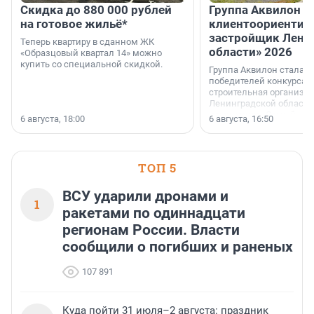
Скидка до 880 000 рублей
Группа Аквилон 
на готовое жильё*
клиентоориентир
застройщик Лени
Теперь квартиру в сданном ЖК
области» 2026
«Образцовый квартал 14» можно
купить со специальной скидкой.
Группа Аквилон стала 
победителей конкурса 
строительная организа
Ленинградской области 
номинации «Самый
6 августа, 18:00
6 августа, 16:50
клиентоориентированн
застройщик Ленинград
области».
ТОП 5
ВСУ ударили дронами и
1
ракетами по одиннадцати
регионам России. Власти
сообщили о погибших и раненых
107 891
Куда пойти 31 июля–2 августа: праздник