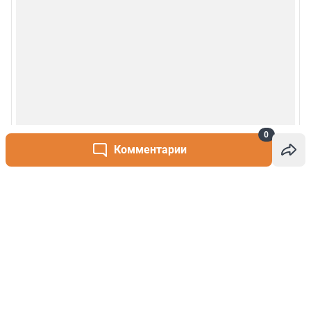
0
Комментарии
Написать комментарий