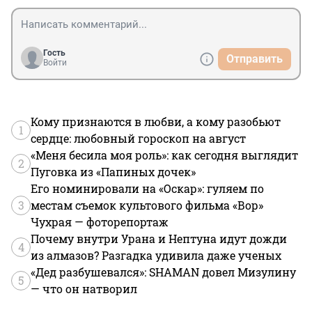
Гость
Отправить
Войти
Кому признаются в любви, а кому разобьют
1
сердце: любовный гороскоп на август
«Меня бесила моя роль»: как сегодня выглядит
2
Пуговка из «Папиных дочек»
Его номинировали на «Оскар»: гуляем по
3
местам съемок культового фильма «Вор»
Чухрая — фоторепортаж
Почему внутри Урана и Нептуна идут дожди
4
из алмазов? Разгадка удивила даже ученых
«Дед разбушевался»: SHAMAN довел Мизулину
5
— что он натворил