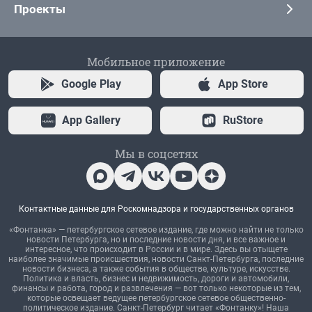
Проекты
Мобильное приложение
Google Play
App Store
App Gallery
RuStore
Мы в соцсетях
Контактные данные для Роскомнадзора и государственных органов
«Фонтанка» — петербургское сетевое издание, где можно найти не только
новости Петербурга, но и последние новости дня, и все важное и
интересное, что происходит в России и в мире. Здесь вы отыщете
наиболее значимые происшествия, новости Санкт-Петербурга, последние
новости бизнеса, а также события в обществе, культуре, искусстве.
Политика и власть, бизнес и недвижимость, дороги и автомобили,
финансы и работа, город и развлечения — вот только некоторые из тем,
которые освещает ведущее петербургское сетевое общественно-
политическое издание. Санкт-Петербург читает «Фонтанку»! Наша