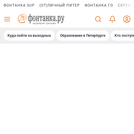
ФОНТАНКА SUP
(ОТ)ЛИЧНЫЙ ПИТЕР
ФОНТАНКА ГО
СЕРЕБР
Куда пойти на выходных
Образование в Петербурге
Кто поступ