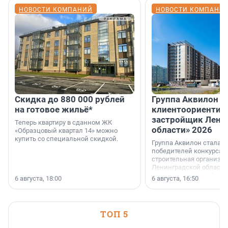
НОВОСТИ КОМПАНИЙ
НОВОСТИ КОМПАНИ
Скидка до 880 000 рублей
Группа Аквилон 
на готовое жильё*
клиентоориентир
застройщик Лени
Теперь квартиру в сданном ЖК
области» 2026
«Образцовый квартал 14» можно
купить со специальной скидкой.
Группа Аквилон стала 
победителей конкурса 
строительная организа
Ленинградской области 
номинации «Самый
6 августа, 18:00
6 августа, 16:50
клиентоориентированн
застройщик Ленинград
области».
ТОП 5