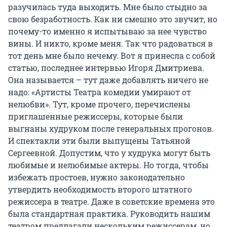
разучилась туда выходить. Мне было стыдно за
свою безработность. Как ни смешно это звучит, но
почему-то именно я испытываю за нее чувство
вины. И никто, кроме меня. Так что радоваться в
тот день мне было нечему. Вот я принесла с собой
статью, последнее интервью Игоря Дмитриева.
Она называется – тут даже добавлять ничего не
надо: «Артисты Театра комедии умирают от
нелюбви». Тут, кроме прочего, перечислены
приглашенные режиссеры, которые были
выгнаны худруком после генеральных прогонов.
И спектакли эти были выпущены Татьяной
Сергеевной. Допустим, что у худрука могут быть
любимые и нелюбимые актеры. Но тогда, чтобы
избежать простоев, нужно законодательно
утвердить необходимость второго штатного
режиссера в театре. Даже в советские времена это
была стандартная практика. Руководить нашим
театром предлагали нескольким режиссерам, но