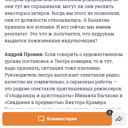
они тут же спрашивали, могут ли они уволить
некоторых актеров. Когда им этого не позволяли,
они от должности отказывались. А Казакова
приняла все условия. И вот сейчас мы имеем
результат. Это что ж получается, что худрукам
выдается пожизненная индульгенция?
Андрей Пронин:
Если говорить о художественном
уровне постановок в Театре комедии, то и тут,
надо признать, ситуация тоже плачевна.
Руководитель театра выпускает спектакли редко,
качество их сомнительно, а серьезные работы –
это редкие спектакли приглашенных режиссеров:
«Голодранцы и аристократы» Михаила Бычкова и
«Свидания в предместье» Виктора Крамера.
Конечно, руководство города должно отслеживать
0
художественный уровень: делать это не так
Комментарии
сложно – по критике, по резонансу, премиям,