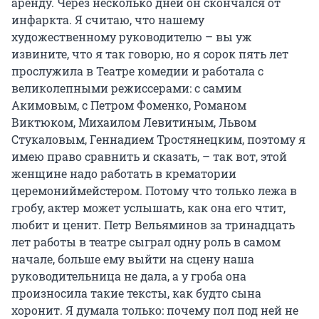
аренду. Через несколько дней он скончался от
инфаркта. Я считаю, что нашему
художественному руководителю – вы уж
извините, что я так говорю, но я сорок пять лет
прослужила в Театре комедии и работала с
великолепными режиссерами: с самим
Акимовым, с Петром Фоменко, Романом
Виктюком, Михаилом Левитиным, Львом
Стукаловым, Геннадием Тростянецким, поэтому я
имею право сравнить и сказать, – так вот, этой
женщине надо работать в крематории
церемониймейстером. Потому что только лежа в
гробу, актер может услышать, как она его чтит,
любит и ценит. Петр Вельяминов за тринадцать
лет работы в театре сыграл одну роль в самом
начале, больше ему выйти на сцену наша
руководительница не дала, а у гроба она
произносила такие тексты, как будто сына
хоронит. Я думала только: почему пол под ней не