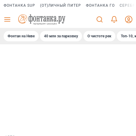
ФОНТАНКА SUP
(ОТ)ЛИЧНЫЙ ПИТЕР
ФОНТАНКА ГО
СЕРЕБР
Фонтан на Неве
40 млн за парковку
О чистоте рек
Топ-10, 