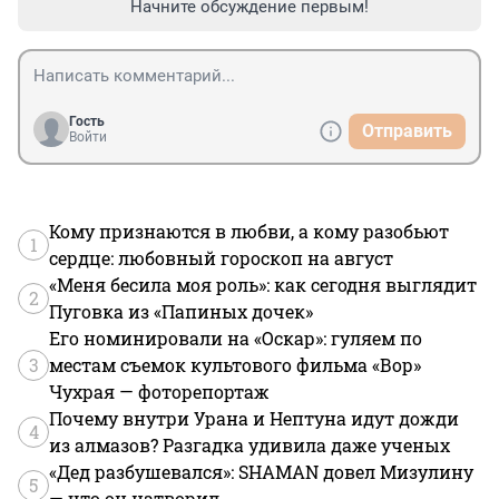
Начните обсуждение первым!
Гость
Отправить
Войти
Кому признаются в любви, а кому разобьют
1
сердце: любовный гороскоп на август
«Меня бесила моя роль»: как сегодня выглядит
2
Пуговка из «Папиных дочек»
Его номинировали на «Оскар»: гуляем по
3
местам съемок культового фильма «Вор»
Чухрая — фоторепортаж
Почему внутри Урана и Нептуна идут дожди
4
из алмазов? Разгадка удивила даже ученых
«Дед разбушевался»: SHAMAN довел Мизулину
5
— что он натворил