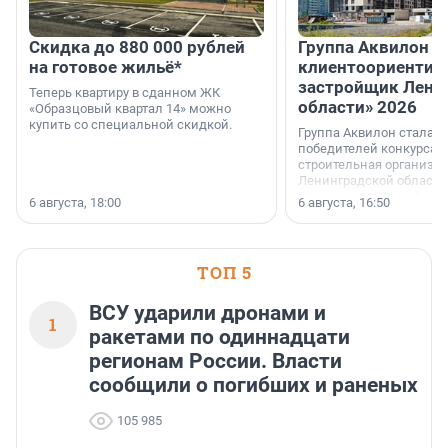
Скидка до 880 000 рублей
Группа Аквилон 
на готовое жильё*
клиентоориентир
застройщик Лени
Теперь квартиру в сданном ЖК
области» 2026
«Образцовый квартал 14» можно
купить со специальной скидкой.
Группа Аквилон стала 
победителей конкурса 
строительная организа
Ленинградской области 
номинации «Самый
6 августа, 18:00
6 августа, 16:50
клиентоориентированн
застройщик Ленинград
области».
ТОП 5
ВСУ ударили дронами и
1
ракетами по одиннадцати
регионам России. Власти
сообщили о погибших и раненых
105 985