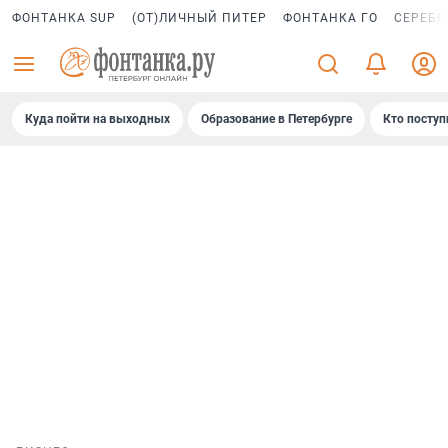
ФОНТАНКА SUP
(ОТ)ЛИЧНЫЙ ПИТЕР
ФОНТАНКА ГО
СЕРЕБР
Куда пойти на выходных
Образование в Петербурге
Кто поступ