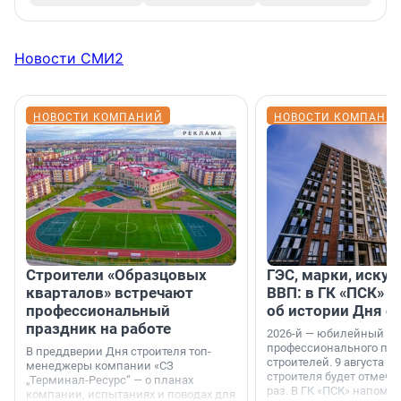
Новости СМИ2
НОВОСТИ КОМПАНИЙ
НОВОСТИ КОМПАНИ
Строители «Образцовых
ГЭС, марки, искус
кварталов» встречают
ВВП: в ГК «ПСК» р
профессиональный
об истории Дня с
праздник на работе
2026-й — юбилейный го
профессионального пр
В преддверии Дня строителя топ-
строителей. 9 августа 2
менеджеры компании «СЗ
строителя будет отмечат
„Терминал-Ресурс“ — о планах
раз. В ГК «ПСК» напомни
компании, испытаниях и поводах для