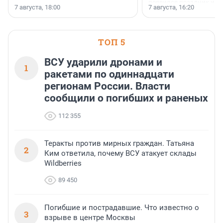
появился праздник и к
осторожного оптимизма.
7 августа, 18:00
7 августа, 16:20
поменялась роль строит
ТОП 5
ВСУ ударили дронами и
1
ракетами по одиннадцати
регионам России. Власти
сообщили о погибших и раненых
112 355
Теракты против мирных граждан. Татьяна
2
Ким ответила, почему ВСУ атакует склады
Wildberries
89 450
Погибшие и пострадавшие. Что известно о
3
взрыве в центре Москвы