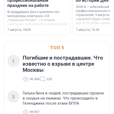
профессиональный
об истории Дня с
праздник на работе
2026-й — юбилейный го
профессионального пр
В преддверии Дня строителя топ-
строителей. 9 августа 2
менеджеры компании «СЗ
строителя будет отмечат
„Терминал-Ресурс“ — о планах
раз. В ГК «ПСК» напомни
компании, испытаниях и поводах для
появился праздник и к
осторожного оптимизма.
7 августа, 18:00
7 августа, 16:20
поменялась роль строит
ТОП 5
Погибшие и пострадавшие. Что
1
известно о взрыве в центре
Москвы
96 368
220
Галька била в людей, пострадавших грузили
2
в скорые на лежаках. Что происходило в
Геленджике после атаки БПЛА
89 807