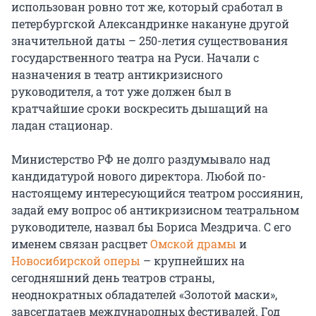
использован ровно тот же, который сработал в
петербургской Александринке накануне другой
значительной даты – 250-летия существования
государственного театра на Руси. Начали с
назначения в театр антикризисного
руководителя, а тот уже должен был в
кратчайшие сроки воскресить дышащий на
ладан стационар.
Министерство РФ не долго раздумывало над
кандидатурой нового директора. Любой по-
настоящему интересующийся театром россиянин,
задай ему вопрос об антикризисном театральном
руководителе, назвал бы Бориса Мездрича. С его
именем связан расцвет
Омской драмы
и
Новосибирской оперы
– крупнейших на
сегодняшний день театров страны,
неоднократных обладателей «Золотой маски»,
завсегдатаев международных фестивалей. Год