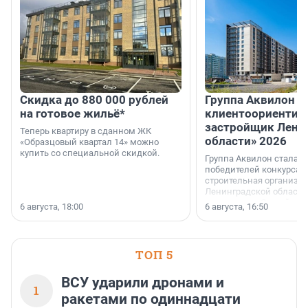
Скидка до 880 000 рублей
Группа Аквилон 
на готовое жильё*
клиентоориентир
застройщик Лени
Теперь квартиру в сданном ЖК
области» 2026
«Образцовый квартал 14» можно
купить со специальной скидкой.
Группа Аквилон стала 
победителей конкурса 
строительная организа
Ленинградской области 
номинации «Самый
6 августа, 18:00
6 августа, 16:50
клиентоориентированн
застройщик Ленинград
области».
ТОП 5
ВСУ ударили дронами и
1
ракетами по одиннадцати