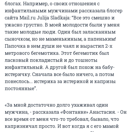
блогах. Например, о своих отношения с
инфантильными мужчинами рассказала блогер
сайта Mail.ru Julija Sladkaja: “Все это смешно и
ужасно грустно. В моей молодости были у меня
такие молодые люди. Один был заласканным
сыночком, но не маменькиным, а папеньким!
Папочка в нем души не чаял и вырастил 2-х
метрового бегемотика. Этот бегемотик был
ласковый покладистый и до тошноты
инфантильный. А другой был похож на бабу-
истеричку. Сначала все было ничего, а потом
понеслось... истерика за истерикой и капризы
постоянные”.
«За мной достаточно долго ухаживал один
мужчина, - рассказала «Фонтанке» Анастасия. - Он
все время от меня что-то требовал, бывало, что
капризничал просто. И вот когда я с его мамой