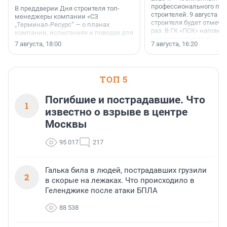
профессионального пр
В преддверии Дня строителя топ-
строителей. 9 августа 2
менеджеры компании «СЗ
строителя будет отмечат
„Терминал-Ресурс“ — о планах
раз. В ГК «ПСК» напомни
компании, испытаниях и поводах для
появился праздник и к
осторожного оптимизма.
7 августа, 18:00
7 августа, 16:20
поменялась роль строит
ТОП 5
Погибшие и пострадавшие. Что
1
известно о взрыве в центре
Москвы
95 017
217
Галька била в людей, пострадавших грузили
2
в скорые на лежаках. Что происходило в
Геленджике после атаки БПЛА
88 538