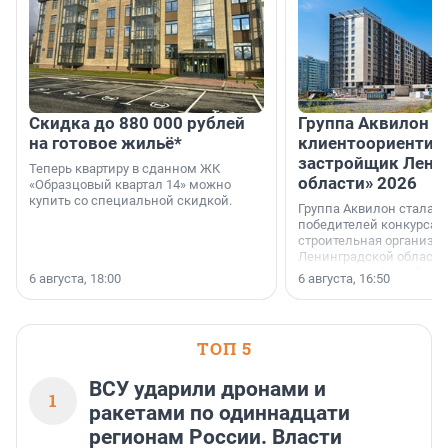
Скидка до 880 000 рублей
Группа Аквилон 
на готовое жильё*
клиентоориентир
застройщик Лени
Теперь квартиру в сданном ЖК
области» 2026
«Образцовый квартал 14» можно
купить со специальной скидкой.
Группа Аквилон стала 
победителей конкурса 
строительная организа
Ленинградской области 
номинации «Самый
6 августа, 18:00
6 августа, 16:50
клиентоориентированн
застройщик Ленинград
области».
ТОП 5
ВСУ ударили дронами и
1
ракетами по одиннадцати
регионам России. Власти