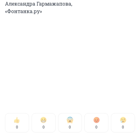
Александра Гармажапова,
«Фонтанка.ру»
0
0
0
0
0