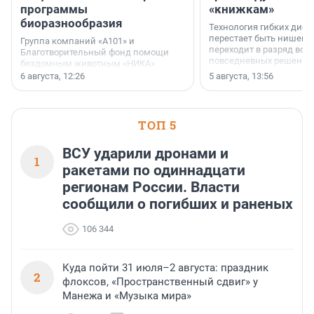
программы
«книжкам»
биоразнообразия
Технология гибких дисп
перестает быть нишевы
Группа компаний «А101» и
переходит в разряд вос
Благотворительный фонд помощи
повседневных решений
бездомным животным «НИКА»
заключили соглашение о
6 августа, 12:26
5 августа, 13:56
стратегическом сотрудничестве.
ТОП 5
ВСУ ударили дронами и
1
ракетами по одиннадцати
регионам России. Власти
сообщили о погибших и раненых
106 344
Куда пойти 31 июля–2 августа: праздник
2
флоксов, «Пространственный сдвиг» у
Манежа и «Музыка мира»