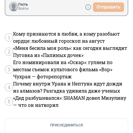
Гость
Отправить
Войти
Кому признаются в любви, а кому разобьют
1
сердце: любовный гороскоп на август
«Меня бесила моя роль»: как сегодня выглядит
2
Пуговка из «Папиных дочек»
Его номинировали на «Оскар»: гуляем по
3
местам съемок культового фильма «Вор»
Чухрая — фоторепортаж
Почему внутри Урана и Нептуна идут дожди
4
из алмазов? Разгадка удивила даже ученых
«Дед разбушевался»: SHAMAN довел Мизулину
5
— что он натворил
ПРИСОЕДИНИТЬСЯ