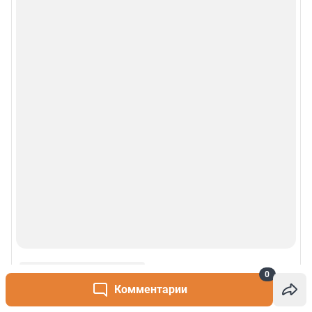
© 2000-2026 Фонтанка.Ру
Свидетельство Роскомнадзора ЭЛ № ФС 77-66333 от 14.07.2016
© ООО «Интернет Технологии»
0
Комментарии