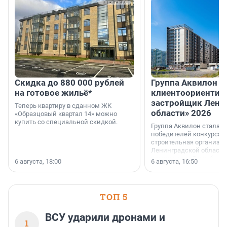
Скидка до 880 000 рублей
Группа Аквилон 
на готовое жильё*
клиентоориентир
застройщик Лени
Теперь квартиру в сданном ЖК
области» 2026
«Образцовый квартал 14» можно
купить со специальной скидкой.
Группа Аквилон стала 
победителей конкурса 
строительная организа
Ленинградской области 
номинации «Самый
6 августа, 18:00
6 августа, 16:50
клиентоориентированн
застройщик Ленинград
области».
ТОП 5
ВСУ ударили дронами и
1