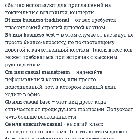
обычно используют для приглашений на
коктейльные вечеринки, концерты.
Вt или business traditional
– от вас требуется
классический строгий деловой костюм.
Вb или business best
– в этом случае от вас ждут не
просто бизнес-классику, но по-настоящему
дорогой и качественный костюм. Такой дресс-код
может требоваться при встречах с высоким
руководством.
Сm или сasual mainstream
– надевайте
неформальный костюм, или просто
повседневный, тот, в котором каждый день
ходите в офис.
Cb или casual base
– этот вид дресс-кода
отличается от предыдущего нюансами. Допускает
чуть больше раскованности.
Ce или executive casual
- высший класс
повседневного костюма. То есть, костюм должен
быть хоть и неформальным, но достаточно