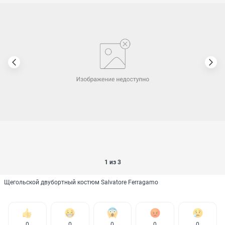
1 из 3
Щегольской двубортный костюм Salvatore Ferragamo
0
0
0
0
0